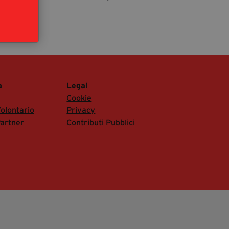
segreteria@tramefestival.it
info@tramefestival.it
+39 346 954 4078
a
Legal
Cookie
olontario
Privacy
artner
Contributi Pubblici