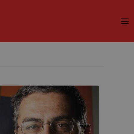
Trame.15
Martedì 16 Giugno 2026
Ospiti | Trame.15
Libri | Trame.15
Media & Press
News & Kit
Accrediti Stampa | Trame.15
Cartella Stampa
Rassegna Stampa
Partecipa