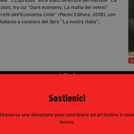
ale “L’Espresso” ed è stato direttore del mensile “La
zioni, tra cui “Dark economy. La mafia dei veleni”
tretti dell’Economia civile” (Pacini Editore, 2018), con
ddezio e curatore del libro “La nostra Italia”,
Tr
Libri
Eventi
Sostienici
TAGLI
ttraverso una donazione puoi contribuire ad arricchire il nost
porto Ecomafia
lavoro.
o Fontana
(Legambiente - Osservatorio Ambiente e Legalità) e