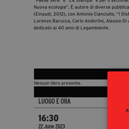
“Paese Sera” e “La Stampa” e per il settiman
Nuova ecologia”. È autore di diverse pubblica
(Einaudi, 2012), con Antonio Cianciullo, “I Dis
Lorenzo Barucca, Carlo Andorlini, Alessio Di A
dedicato ai 40 anni di Legambiente.
Nessun libro presente.
LUOGO E ORA
DET
A
Rap
16:30
Enric
22 June 2023