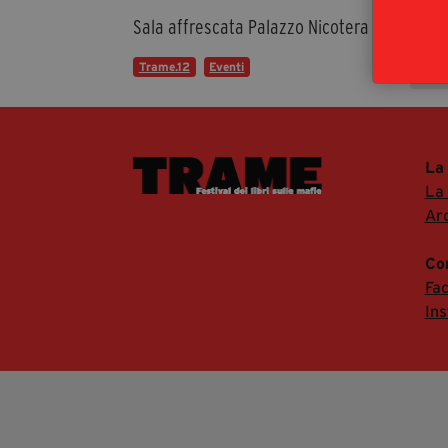
Cala
Sala affrescata Palazzo Nicotera
in c
Trame.12
Eventi
Even
La
La
Arc
Co
Fa
In