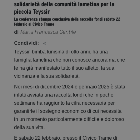
solidarietà della comunità lametina per la
segreteria@tramefestival.it
piccola Teyssir
info@tramefestival.it
La conferenza stampa conclusiva della raccolta fondi sabato 22
+39 346 954 4078
febbraio al Civico Trame
di
Maria Francesca Gentile
Condividi:
Teyssir, bimba tunisina di otto anni, ha una
famiglia lametina che non conosce ancora ma che
le ha già manifestato tutto il suo affetto, la sua
vicinanza e la sua solidarietà.
Nei mesi di dicembre 2024 e gennaio 2025 è stata
infatti avviata una raccolta fondi che in poche
settimane ha raggiunto la cifra necessaria per
garantirle il sostegno economico di cui necessita
in un momento particolarmente difficile e doloroso
della sua vita.
E sabato 22 febbraio, presso il Civico Trame di