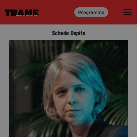
Programma
Trame.15
Programma
Scheda Ospite
Ospiti
Libri
Media & Press
News & Kit
Accrediti Stampa
Cartella Stampa
Rassegna Stampa
Partecipa