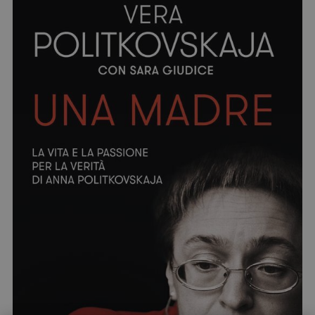
segreteria@tramefestival.it
info@tramefestival.it
+39 346 954 4078