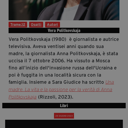
Diventa Partner
Dona
Trame.12
Ospiti
Autori
Vera Politkovskaja
Fondazione Trame
Vera Politkovskaja (1980) è giornalista e autrice
televisiva. Aveva ventisei anni quando sua
Chi Siamo
madre, la giornalista Anna Politkovskaja, è stata
Civico Trame
uccisa il 7 ottobre 2006. Ha vissuto a Mosca
#Trameascuola
fino all’inizio dell'invasione russa dell'Ucraina e
Visioni Civiche
poi è fuggita in una località sicura con la
Mostra 3D - Visioni Civiche
famiglia. Insieme a Sara Giudice ha scritto
Una
madre. La vita e la passione per la verità di Anna
Il Diritto di Essere
(Rizzoli, 2023).
Politkovskaja
Archivio Storico
Libri
25 GIUGNO 2023
Contatti