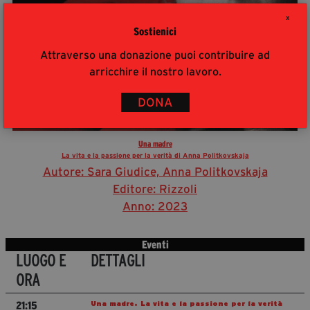
X
Sostienici
Attraverso una donazione puoi contribuire ad
arricchire il nostro lavoro.
DONA
Una madre
La vita e la passione per la verità di Anna Politkovskaja
Autore: Sara Giudice, Anna Politkovskaja
Editore: Rizzoli
Anno: 2023
Eventi
LUOGO E
DETTAGLI
ORA
Una madre. La vita e la passione per la verità
21:15