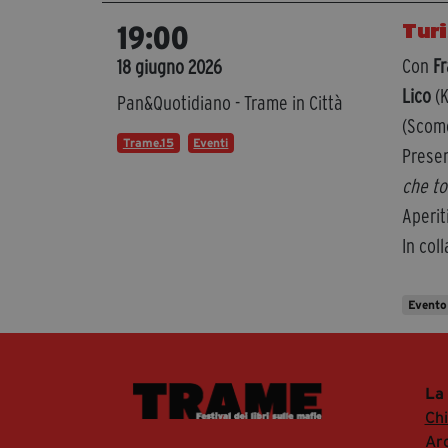
Turi
19:00
Con
F
18 giugno 2026
Lico
(
Pan&Quotidiano - Trame in Città
(Scom
Trame.15
Eventi
Presen
che to
Aperit
In col
Evento
La
Ch
Arc