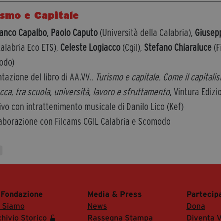
smo e Capitale
ranco Capalbo
,
Paolo Caputo
(Università della Calabria),
Giusep
Kalabria Eco ETS),
Celeste Logiacco
(Cgil),
Stefano Chiaraluce
(F
odo)
tazione del libro di AA.VV.,
Turismo e capitale. Come il capitalis
cca, tra scuola, università, lavoro e sfruttamento
, Vintura Edizi
ivo con intrattenimento musicale di Danilo Lico (Kef)
laborazione con Filcams CGIL Calabria e Scomodo
 Fondazione
Media & Press
Partecip
i Siamo
News
Dona
hivio Storico
Rassegna Stampa
Diventa V