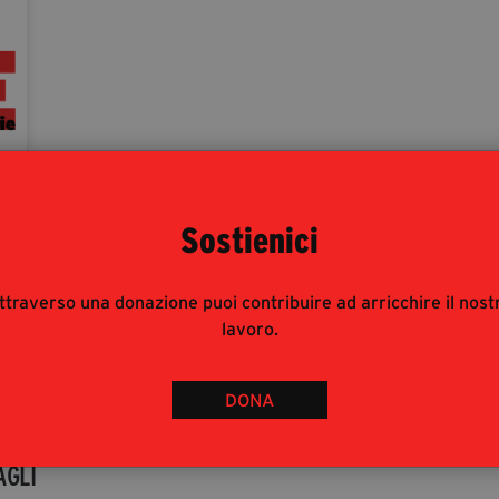
Sostienici
ttraverso una donazione puoi contribuire ad arricchire il nost
lavoro.
DONA
Eventi
AGLI