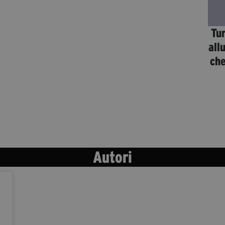
Tu
all
che
Autori