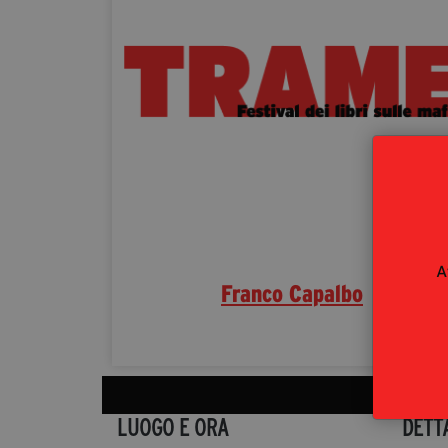
A
Franco Capalbo
LUOGO E ORA
DETT