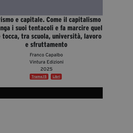
Diventa Partner
Dona
rismo e capitale. Come il capitalismo
unga i suoi tentacoli e fa marcire quel
 tocca, tra scuola, università, lavoro
Fondazione Trame
e sfruttamento
Chi Siamo
Franco Capalbo
Civico Trame
Vintura Edizioni
#Trameascuola
2025
Visioni Civiche
Trame.15
Libri
Mostra 3D - Visioni Civiche
Il Diritto di Essere
Archivio Storico
Contatti