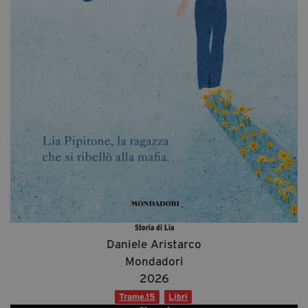
Diventa Partner
Dona
Fondazione Trame
Chi Siamo
Civico Trame
#Trameascuola
Visioni Civiche
Mostra 3D - Visioni Civiche
Il Diritto di Essere
Storia di Lia
Archivio Storico
Daniele Aristarco
Mondadori
2026
Contatti
Trame.15
Libri