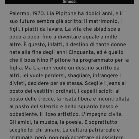
Sinossi
segreteria@tramefestival.it
Palermo, 1970. Lia Pipitone ha dodici anni, e il
info@tramefestival.it
suo futuro sembra già scritto: il matrimonio, i
+39 346 954 4078
figli, i piatti da lavare. La vita che sbiadisce a
poco a poco, fino a diventare uguale a mille
altre. È questo, infatti, il destino di tante donne
nate alla fine degli anni Cinquanta, ed è quello
che il boss Nino Pipitone ha programmato per la
figlia. Ma Lia non vuole un destino scritto da
altri, lei vuole perdersi, sbagliare, infrangere i
divieti, decidere per se stessa. Sceglie i jeans al
posto dei vestitini ordinati, i capelli sciolti al
posto delle trecce, la risata libera e incontrollata
al posto del silenzio e dello sguardo basso e
obbediente. Il liceo artistico. L'impegno civile.
Gli amici, la musica, la poesia. E soprattutto
sceglie lei chi amare. La cultura patriarcale e
criminale, però, non può accettare di assistere