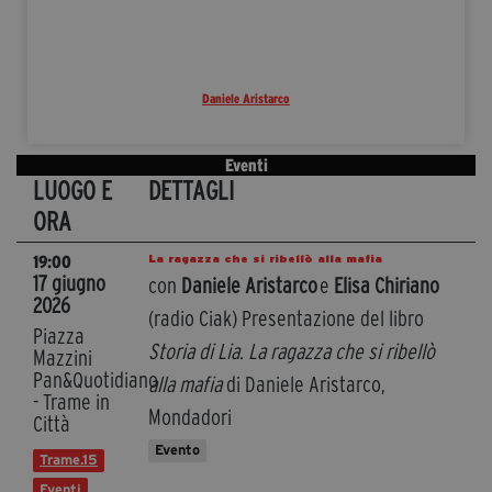
Daniele Aristarco
Eventi
LUOGO E
DETTAGLI
ORA
La ragazza che si ribellò alla mafia
19:00
17 giugno
con
Daniele Aristarco
e
Elisa Chiriano
2026
(radio Ciak) Presentazione del libro
Piazza
Storia di Lia. La ragazza che si ribellò
Mazzini
Pan&Quotidiano
alla mafia
di Daniele Aristarco,
- Trame in
Mondadori
Città
Evento
Trame.15
Eventi