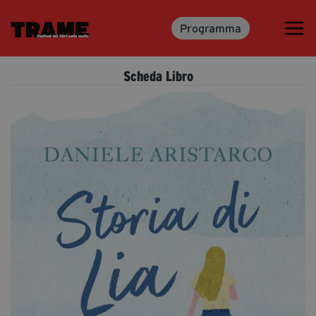
Programma
Trame.15
Programma
Scheda Libro
Ospiti
Libri
Media & Press
News & Kit
Accrediti Stampa
Cartella Stampa
Rassegna Stampa
Partecipa