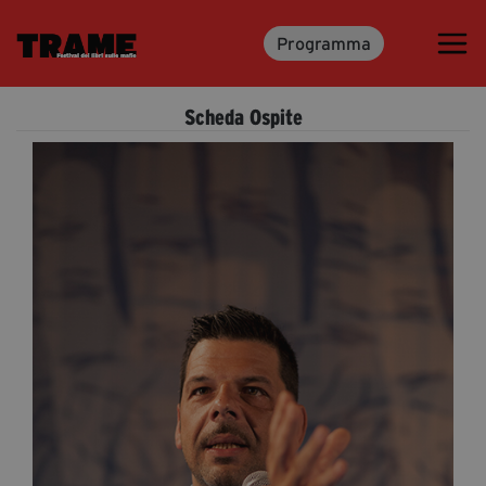
Programma
Trame.15
Programma
Scheda Ospite
Ospiti
Libri
Media & Press
News & Kit
Accrediti Stampa
Cartella Stampa
Rassegna Stampa
Partecipa