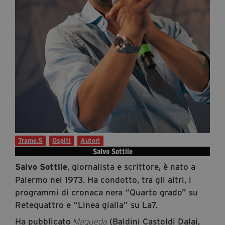
Diventa Partner
Dona
Fondazione Trame
Chi Siamo
Civico Trame
#Trameascuola
Visioni Civiche
Trame.5
Ospiti
Autori
Mostra 3D - Visioni Civiche
Salvo Sottile
Il Diritto di Essere
, giornalista e scrittore, è nato a
Salvo Sottile
Archivio Storico
Palermo nel 1973. Ha condotto, tra gli altri, i
programmi di cronaca nera “Quarto grado” su
Retequattro e “Linea gialla” su La7.
Contatti
Ha pubblicato
(Baldini Castoldi Dalai,
Maqueda