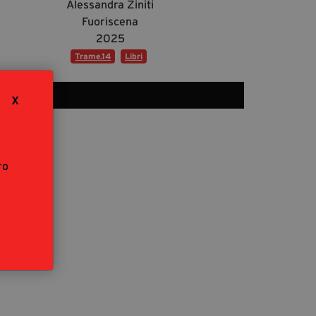
Alessandra Ziniti
segreteria@tramefestival.it
Fuoriscena
info@tramefestival.it
2025
+39 346 954 4078
Trame.14
Libri
X
ro