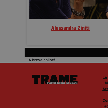
Alessandra Ziniti
A breve online!
La
Ch
Arc
Co
Fa