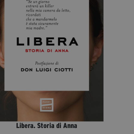
Diventa Partner
Dona
Fondazione Trame
Chi Siamo
Civico Trame
#Trameascuola
Visioni Civiche
Mostra 3D - Visioni Civiche
Il Diritto di Essere
Archivio Storico
Contatti
Libera. Storia di Anna