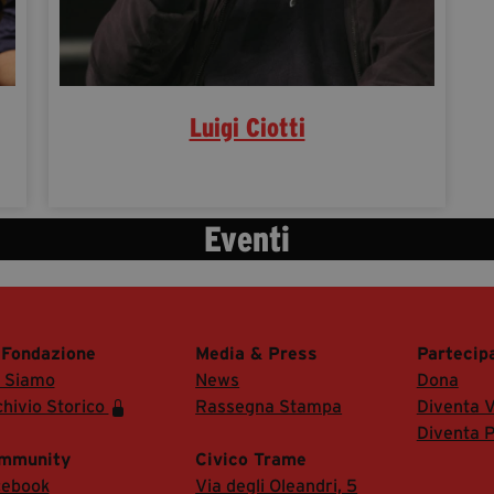
Luigi Ciotti
Eventi
 Fondazione
Media & Press
Partecip
i Siamo
News
Dona
hivio Storico
Rassegna Stampa
Diventa V
Diventa P
mmunity
Civico Trame
cebook
Via degli Oleandri, 5