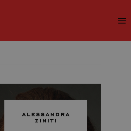
Trame.15
Programma
Ospiti
Libri
Media & Press
News & Kit
Accrediti Stampa
Cartella Stampa
Rassegna Stampa
Partecipa