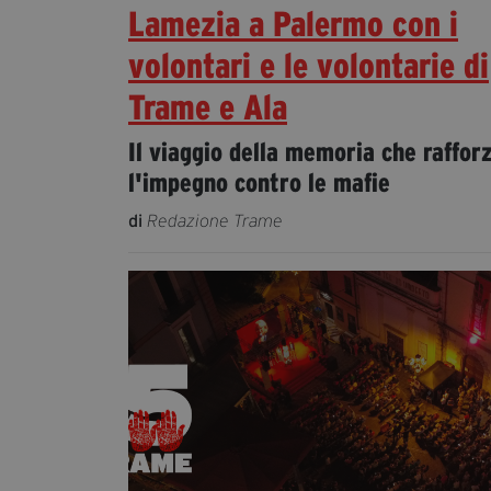
Lamezia a Palermo con i
volontari e le volontarie di
Trame e Ala
Il viaggio della memoria che raffor
l'impegno contro le mafie
di
Redazione Trame