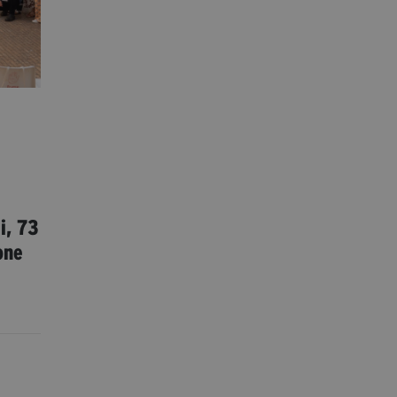
i, 73
one