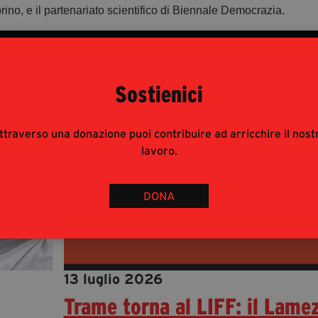
rino, e il partenariato scientifico di Biennale Democrazia.
Sostienici
ttraverso una donazione puoi contribuire ad arricchire il nost
lavoro.
DONA
13 luglio 2026
Trame torna al LIFF: il Lame