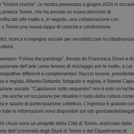
“Visioni civiche”, la mostra presentata a giugno 2024 in occas
a Lamezia Terme, che ha avviato un nuovo percorso di
onfiscate alle mafie e, in seguito, una collaborazione con
a Torino una nuova tappa di crescita e condivisione.
tici, ricerca e impegno sociale per sensibilizzare la cittadinanza
ultura.
mentario “Follow the paintings”, firmato da Francesca Sironi e A
azionale dell’arte come terreno di riciclaggio per le mafie, a cui
prospettive differenti e complementari: Nuccio Iovene, presidente
a e regista, Alberto Gottardo, fotografo e regista, e Noemi Capu
vazione sociale. “Capolavori sotto sequestro” non è solo un’inchi
a, ma anche un’occasione per ribadire il ruolo della cultura come
a e spazio di partecipazione collettiva. L’ingresso è gratuito co
utte le informazioni sono disponibili sul sito giornatedellalegalit
hi chiusi sono un progetto della Città di Torino, realizzato dalla
nio dell’Università degli Studi di Torino e del Dipartimento di