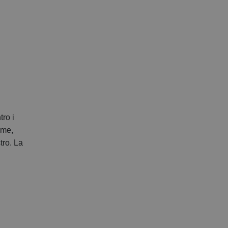
segreteria@tramefestival.it
info@tramefestival.it
+39 346 954 4078
tro i
ame,
tro. La
l