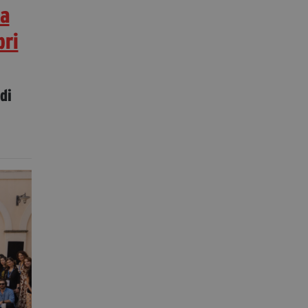
ca
bri
di