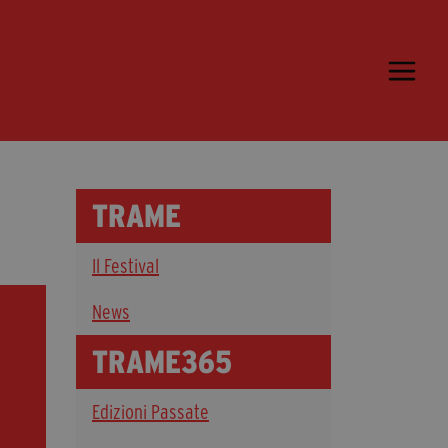
Trame.15
Programma
Ospiti
Libri
TRAME
Media & Press
Il Festival
News & Kit
Accrediti Stampa
News
Cartella Stampa
TRAME365
Rassegna Stampa
Edizioni Passate
Partecipa