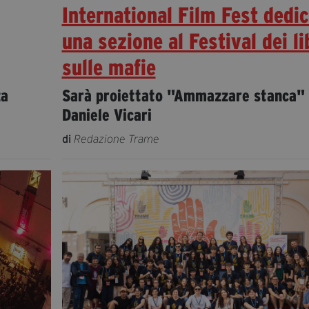
International Film Fest dedi
una sezione al Festival dei li
sulle mafie
za
Sarà proiettato "Ammazzare stanca" 
Daniele Vicari
di
Redazione Trame