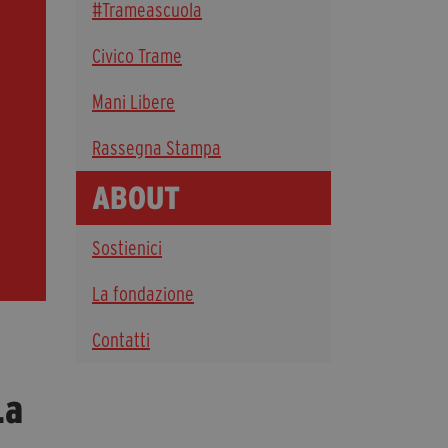
#Trameascuola
Diventa Partner
Civico Trame
Dona
Mani Libere
Fondazione Trame
Rassegna Stampa
Chi Siamo
ABOUT
Civico Trame
#Trameascuola
Sostienici
Visioni Civiche
Mostra 3D - Visioni Civiche
La fondazione
Il Diritto di Essere
Contatti
Archivio Storico
La
Contatti