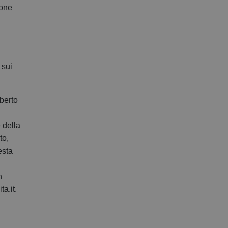
ione
 sui
lberto
 della
to,
esta
n
a.it.