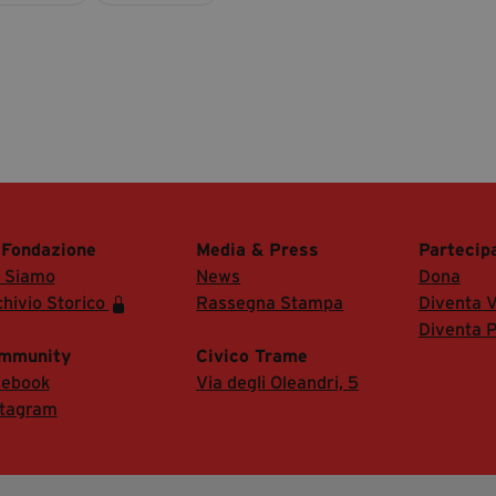
 Fondazione
Media & Press
Partecip
i Siamo
News
Dona
hivio Storico
Rassegna Stampa
Diventa V
Diventa P
mmunity
Civico Trame
cebook
Via degli Oleandri, 5
stagram