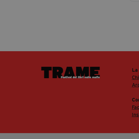
La
Ch
Arc
Co
Fa
In