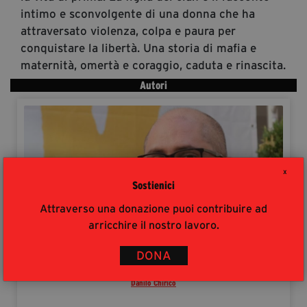
intimo e sconvolgente di una donna che ha
attraversato violenza, colpa e paura per
conquistare la libertà. Una storia di mafia e
maternità, omertà e coraggio, caduta e rinascita.
Autori
X
Sostienici
Attraverso una donazione puoi contribuire ad
arricchire il nostro lavoro.
DONA
Danilo Chirico