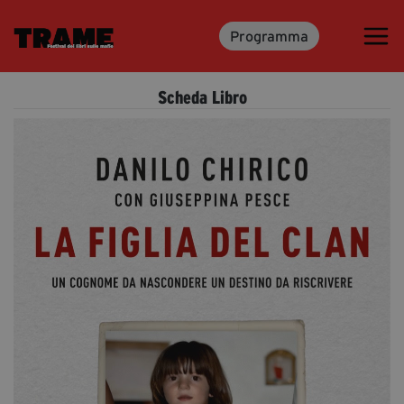
Programma
Trame.15
Programma
Scheda Libro
Ospiti
Libri
Media & Press
News & Kit
Accrediti Stampa
Cartella Stampa
Rassegna Stampa
Partecipa