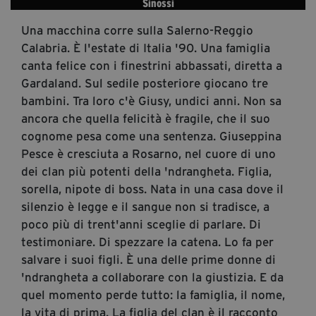
Sinossi
segreteria@tramefestival.it
Una macchina corre sulla Salerno-Reggio
info@tramefestival.it
Calabria. È l'estate di Italia '90. Una famiglia
+39 346 954 4078
canta felice con i finestrini abbassati, diretta a
Gardaland. Sul sedile posteriore giocano tre
bambini. Tra loro c'è Giusy, undici anni. Non sa
ancora che quella felicità è fragile, che il suo
cognome pesa come una sentenza. Giuseppina
Pesce è cresciuta a Rosarno, nel cuore di uno
dei clan più potenti della 'ndrangheta. Figlia,
sorella, nipote di boss. Nata in una casa dove il
silenzio è leg­ge e il sangue non si tradisce, a
poco più di trent'anni sceglie di parlare. Di
testimoniare. Di spezzare la catena. Lo fa per
salvare i suoi figli. È una delle prime donne di
'ndrangheta a collaborare con la giustizia. E da
quel momento perde tutto: la famiglia, il nome,
la vita di prima. La figlia del clan è il racconto