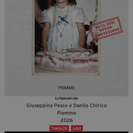
Diventa Partner
Dona
Fondazione Trame
Chi Siamo
Civico Trame
#Trameascuola
Visioni Civiche
Mostra 3D - Visioni Civiche
Il Diritto di Essere
La figlia del clan
Archivio Storico
Giuseppina Pesce e Danilo Chirico
Piemme
2026
Contatti
Trame.15
Libri