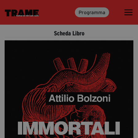
Programma
Trame.15
Programma
Scheda Libro
Ospiti
Libri
Media & Press
News & Kit
Accrediti Stampa
Cartella Stampa
Rassegna Stampa
Partecipa