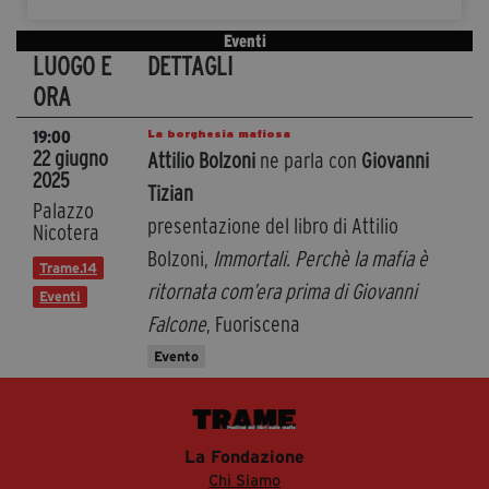
Eventi
LUOGO E
DETTAGLI
ORA
La borghesia mafiosa
19:00
22 giugno
Attilio Bolzoni
ne parla con
Giovanni
2025
Tizian
Palazzo
presentazione del libro di Attilio
Nicotera
Bolzoni,
Immortali. Perchè la mafia è
Trame.14
ritornata com’era prima di Giovanni
Eventi
Falcone
, Fuoriscena
Evento
La Fondazione
Chi Siamo