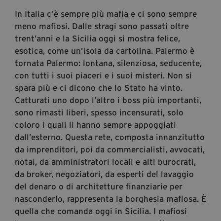
segreteria@tramefestival.it
In Italia c’è sempre più mafia e ci sono sempre
info@tramefestival.it
meno mafiosi. Dalle stragi sono passati oltre
+39 346 954 4078
trent’anni e la Sicilia oggi si mostra felice,
esotica, come un’isola da cartolina. Palermo è
tornata Palermo: lontana, silenziosa, seducente,
con tutti i suoi piaceri e i suoi misteri. Non si
spara più e ci dicono che lo Stato ha vinto.
Catturati uno dopo l’altro i boss più importanti,
sono rimasti liberi, spesso incensurati, solo
coloro i quali li hanno sempre appoggiati
dall’esterno. Questa rete, composta innanzitutto
da imprenditori, poi da commercialisti, avvocati,
notai, da amministratori locali e alti burocrati,
da broker, negoziatori, da esperti del lavaggio
del denaro o di architetture finanziarie per
nasconderlo, rappresenta la borghesia mafiosa. È
quella che comanda oggi in Sicilia. I mafiosi