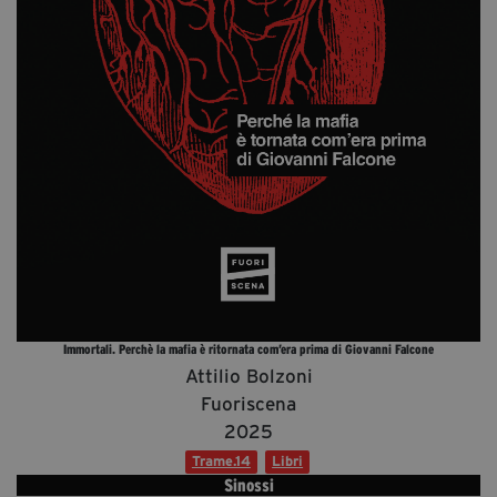
Diventa Partner
Dona
Fondazione Trame
Chi Siamo
Civico Trame
#Trameascuola
Visioni Civiche
Mostra 3D - Visioni Civiche
Il Diritto di Essere
Immortali. Perchè la mafia è ritornata com’era prima di Giovanni Falcone
Attilio Bolzoni
Archivio Storico
Fuoriscena
2025
Trame.14
Libri
Contatti
Sinossi