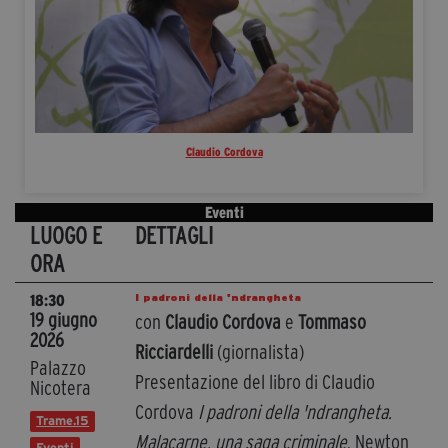
Claudio Cordova
Eventi
LUOGO E
DETTAGLI
ORA
I padroni della 'ndrangheta
18:30
19 giugno
con
Claudio Cordova
e
Tommaso
2026
Ricciardelli
(giornalista)
Palazzo
Presentazione del libro di Claudio
Nicotera
Cordova
I padroni della 'ndrangheta.
Trame.15
Malacarne, una saga criminale
, Newton
Eventi