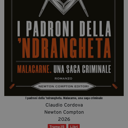
Diventa Partner
Dona
Fondazione Trame
Chi Siamo
Civico Trame
#Trameascuola
Visioni Civiche
Mostra 3D - Visioni Civiche
Il Diritto di Essere
Archivio Storico
I padroni della 'ndrangheta. Malacarne, una saga criminale
Claudio Cordova
Newton Compton
2026
Contatti
Trame.15
Libri