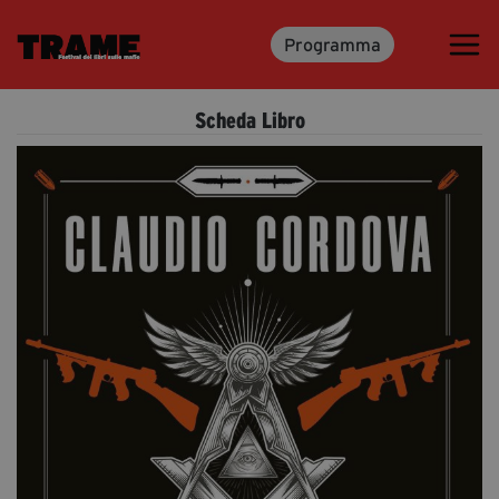
Programma
Trame.15
Programma
Scheda Libro
Ospiti
Libri
Media & Press
News & Kit
Accrediti Stampa
Cartella Stampa
Rassegna Stampa
Partecipa