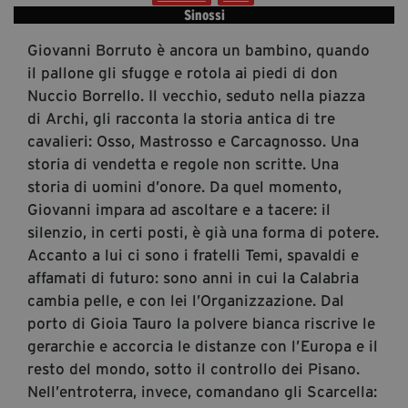
segreteria@tramefestival.it
Sinossi
info@tramefestival.it
Giovanni Borruto è ancora un bambino, quando
+39 346 954 4078
il pallone gli sfugge e rotola ai piedi di don
Nuccio Borrello. Il vecchio, seduto nella piazza
di Archi, gli racconta la storia antica di tre
cavalieri: Osso, Mastrosso e Carcagnosso. Una
storia di vendetta e regole non scritte. Una
storia di uomini d’onore. Da quel momento,
Giovanni impara ad ascoltare e a tacere: il
silenzio, in certi posti, è già una forma di potere.
Accanto a lui ci sono i fratelli Temi, spavaldi e
affamati di futuro: sono anni in cui la Calabria
cambia pelle, e con lei l’Organizzazione. Dal
porto di Gioia Tauro la polvere bianca riscrive le
gerarchie e accorcia le distanze con l’Europa e il
resto del mondo, sotto il controllo dei Pisano.
Nell’entroterra, invece, comandano gli Scarcella: