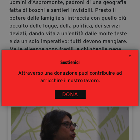
uomini d’Aspromonte, padroni di una geografia
fatta di boschi e sentieri invisibili. Presto il
potere delle famiglie si intreccia con quello più
occulto delle logge, della politica, dei servizi
deviati, dando vita a un’entità dalle molte teste
e da un solo imperativo: tutti devono mangiare.
Ma le alleanze sono fragili, e chi sbaglia paga
senza appello. Un romanzo corale, duro e
X
Sostienici
magnetico, dove il rispetto si misura con il
sangue e l’innocenza è un lusso che nessuno
Attraverso una donazione puoi contribuire ad
può permettersi.
arricchire il nostro lavoro.
DONA
Autori