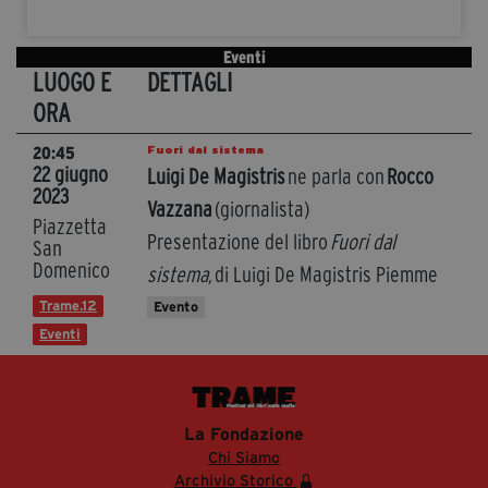
Eventi
LUOGO E
DETTAGLI
ORA
Fuori dal sistema
20:45
22 giugno
Luigi De Magistris
ne parla con
Rocco
2023
Vazzana
(giornalista)
Piazzetta
Presentazione del libro
Fuori dal
San
Domenico
sistema,
di Luigi De Magistris Piemme
Trame.12
Evento
Eventi
La Fondazione
Chi Siamo
Archivio Storico