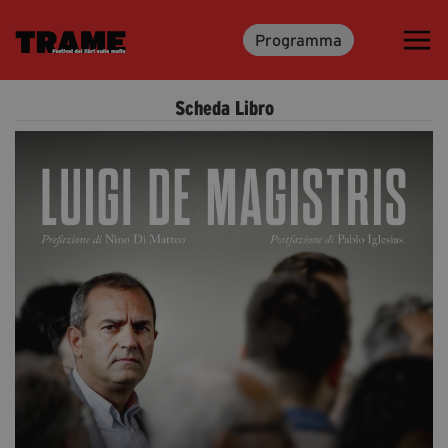
Programma
Trame.15
Programma
Scheda Libro
Ospiti
Libri
Media & Press
News & Kit
Accrediti Stampa
Cartella Stampa
Rassegna Stampa
Partecipa