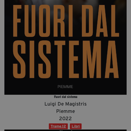
Diventa Partner
Dona
Fondazione Trame
Chi Siamo
Civico Trame
#Trameascuola
Visioni Civiche
Mostra 3D - Visioni Civiche
Il Diritto di Essere
Fuori dal sistema
Archivio Storico
Luigi De Magistris
Piemme
2022
Contatti
Trame.12
Libri