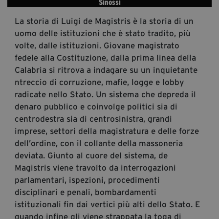
Sinossi
segreteria@tramefestival.it
La storia di Luigi de Magistris è la storia di un
info@tramefestival.it
uomo delle istituzioni che è stato tradito, più
+39 346 954 4078
volte, dalle istituzioni. Giovane magistrato
fedele alla Costituzione, dalla prima linea della
Calabria si ritrova a indagare su un inquietante
ntreccio di corruzione, mafie, logge e lobby
radicate nello Stato. Un sistema che depreda il
denaro pubblico e coinvolge politici sia di
centrodestra sia di centrosinistra, grandi
imprese, settori della magistratura e delle forze
dell’ordine, con il collante della massoneria
deviata. Giunto al cuore del sistema, de
Magistris viene travolto da interrogazioni
parlamentari, ispezioni, procedimenti
disciplinari e penali, bombardamenti
istituzionali fin dai vertici più alti dello Stato. E
quando infine gli viene strappata la toga di