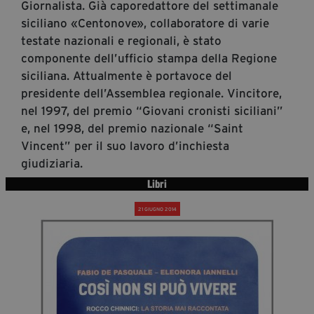
Giornalista. Già caporedattore del settimanale
Diventa Partner
siciliano «Centonove», collaboratore di varie
Dona
testate nazionali e regionali, è stato
componente dell’ufficio stampa della Regione
siciliana. Attualmente è portavoce del
presidente dell’Assemblea regionale. Vincitore,
Fondazione Trame
nel 1997, del premio “Giovani cronisti siciliani”
Chi Siamo
e, nel 1998, del premio nazionale “Saint
Civico Trame
Vincent” per il suo lavoro d’inchiesta
#Trameascuola
giudiziaria.
Visioni Civiche
Libri
Mostra 3D - Visioni Civiche
21 GIUGNO 2014
Il Diritto di Essere
Archivio Storico
Contatti