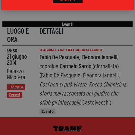
Anno: 2013
Eventi
LUOGO E
DETTAGLI
ORA
Il giudice che sfidò gli intoccabili
18:30
21 giugno
Fabio De Pasquale
,
Eleonora Iannelli
,
2014
coordina
Carmelo Sardo
(giornalista)
Palazzo
(Fabio De Pasquale, Eleonora Iannelli,
Nicotera
Così non si può vivere. Rocco Chinnici: la
Trame.4
storia mai raccontata del giudice che
Eventi
sfidò gli intoccabili
, Castelvecchi)
Evento