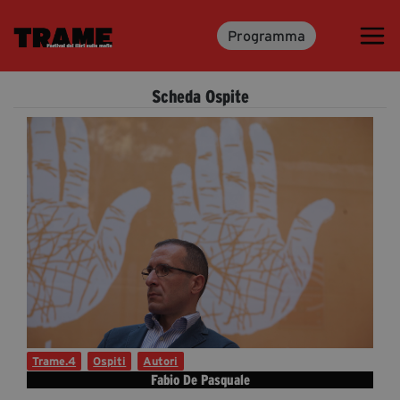
Programma
Trame.15
Programma
Scheda Ospite
Ospiti
Libri
Media & Press
News & Kit
Accrediti Stampa
Cartella Stampa
Rassegna Stampa
Trame.4
Ospiti
Autori
Fabio De Pasquale
Partecipa