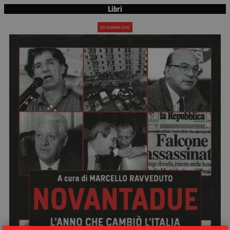
segreteria@tramefestival.it
Libri
info@tramefestival.it
20 GIUGNO 2012
+39 346 954 4078