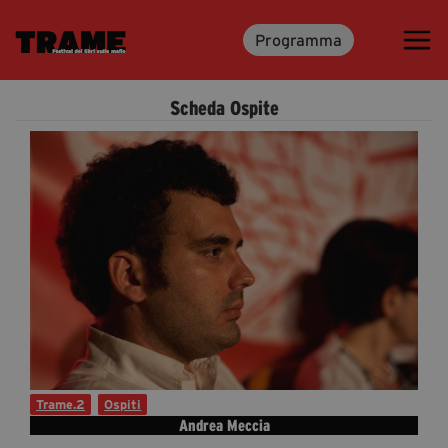
Programma
Trame.15
Programma
Scheda Ospite
Ospiti
Libri
Media & Press
News & Kit
Accrediti Stampa
Cartella Stampa
Rassegna Stampa
Trame.2
Ospiti
Andrea Meccia
Partecipa