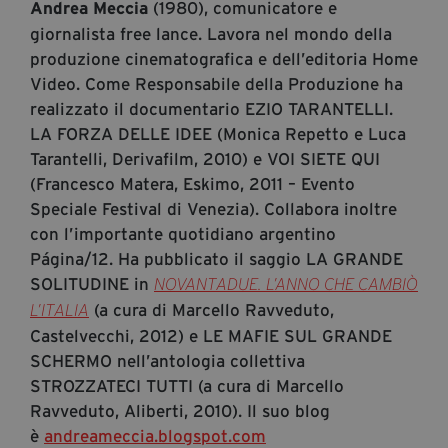
(1980), comunicatore e
Andrea Meccia
Diventa Partner
giornalista free lance. Lavora nel mondo della
Dona
produzione cinematografica e dell’editoria Home
Video. Come Responsabile della Produzione ha
realizzato il documentario EZIO TARANTELLI.
Fondazione Trame
LA FORZA DELLE IDEE (Monica Repetto e Luca
Tarantelli, Derivafilm, 2010) e VOI SIETE QUI
Chi Siamo
(Francesco Matera, Eskimo, 2011 – Evento
Civico Trame
Speciale Festival di Venezia). Collabora inoltre
#Trameascuola
con l’importante quotidiano argentino
Página/12. Ha pubblicato il saggio LA GRANDE
Visioni Civiche
SOLITUDINE in
NOVANTADUE. L’ANNO CHE CAMBIÒ
Mostra 3D - Visioni Civiche
(a cura di Marcello Ravveduto,
L’ITALIA
Il Diritto di Essere
Castelvecchi, 2012) e LE MAFIE SUL GRANDE
Archivio Storico
SCHERMO nell’antologia collettiva
STROZZATECI TUTTI (a cura di Marcello
Ravveduto, Aliberti, 2010). Il suo blog
Contatti
è
andreameccia.blogspot.com