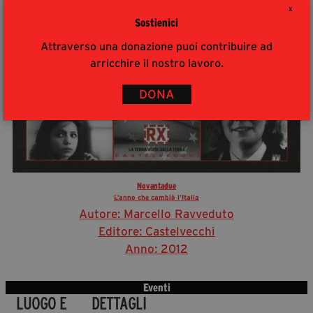
X
Sostienici
Attraverso una donazione puoi contribuire ad
arricchire il nostro lavoro.
DONA
Novantadue
L’anno che cambiò l’Italia
Autore: Marcello Ravveduto
Editore: Castelvecchi
Anno: 2012
Eventi
LUOGO E
DETTAGLI