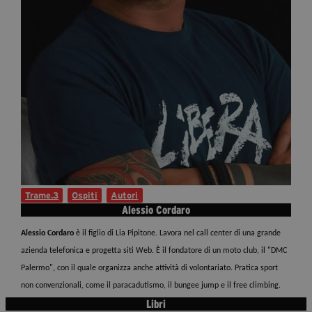
Diventa Partner
Dona
Fondazione Trame
Chi Siamo
Civico Trame
#Trameascuola
Visioni Civiche
Trame.3
Ospiti
Autori
Mostra 3D - Visioni Civiche
Alessio Cordaro
Il Diritto di Essere
Alessio Cordaro
è il figlio di Lia Pipitone. Lavora nel call center di una grande
Archivio Storico
azienda telefonica e progetta siti Web. È il fondatore di un moto club, il "DMC
Palermo", con il quale organizza anche attività di volontariato. Pratica sport
non convenzionali, come il paracadutismo, il bungee jump e il free climbing.
Contatti
Libri