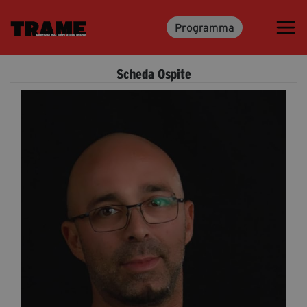
Programma
Trame.15
Programma
Scheda Ospite
Ospiti
Libri
Media & Press
News & Kit
Accrediti Stampa
Cartella Stampa
Rassegna Stampa
Partecipa