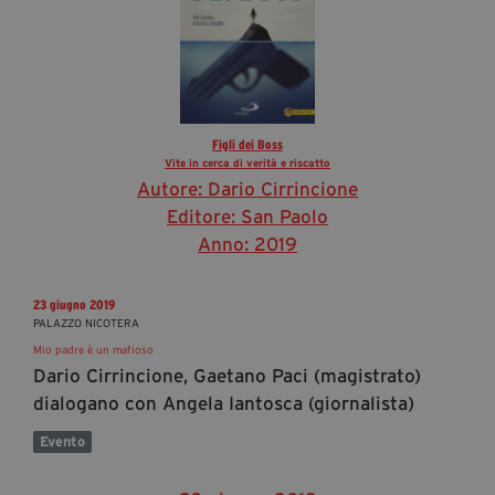
Figli dei Boss
Vite in cerca di verità e riscatto
Autore: Dario Cirrincione
Editore: San Paolo
Anno: 2019
23 giugno 2019
PALAZZO NICOTERA
Mio padre è un mafioso
Dario Cirrincione, Gaetano Paci (magistrato)
dialogano con Angela Iantosca (giornalista)
Evento