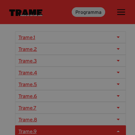
Programma
Trame.15
Programma
Ospiti
Trame.1
Libri
Trame.2
Trame.3
Media & Press
Trame.4
News & Kit
Trame.5
Accrediti Stampa
Trame.6
Cartella Stampa
Rassegna Stampa
Trame.7
Trame.8
Partecipa
Trame.9