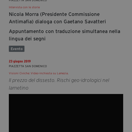
PIAZZETTA SAN DOMENICO
Intervista con le storie
Nicola Morra (Presidente Commissione
Antimafia) dialoga con Gaetano Savatteri
Appuntamento con traduzione simultanea nella
lingua dei segni
Evento
23 giugno 2019
PIAZZETTA SAN DOMENICO
Visioni Civiche: Video-inchiesta su Lamezia.
Il prezzo del dissesto. Rischi geo-idrologici nel
lametino