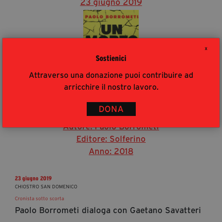
23 giugno 2019
X
Sostienici
Attraverso una donazione puoi contribuire ad
arricchire il nostro lavoro.
Un morto ogni tanto
DONA
La mia battaglia contro la mafia invisibile
Autore: Paolo Borrometi
Editore: Solferino
Anno: 2018
23 giugno 2019
CHIOSTRO SAN DOMENICO
Cronista sotto scorta
Paolo Borrometi dialoga con Gaetano Savatteri