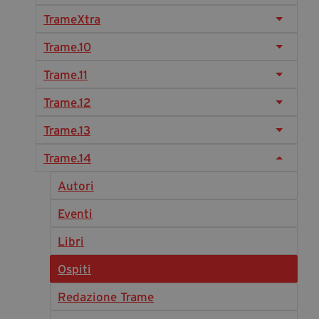
Diventa Partner
TrameXtra
Dona
Trame.10
Trame.11
Fondazione Trame
Trame.12
Chi Siamo
Trame.13
Civico Trame
Trame.14
#Trameascuola
Visioni Civiche
Autori
Mostra 3D - Visioni Civiche
Eventi
Il Diritto di Essere
Libri
Archivio Storico
Ospiti
Redazione Trame
Contatti