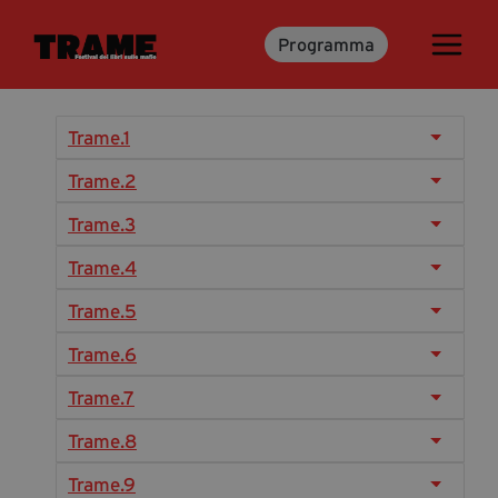
Programma
Trame.15
Programma
Ospiti
Trame.1
Libri
Trame.2
Trame.3
Media & Press
Trame.4
News & Kit
Trame.5
Accrediti Stampa
Trame.6
Cartella Stampa
Rassegna Stampa
Trame.7
Trame.8
Partecipa
Trame.9