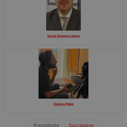
Giosuè Domenico Megna
Gianluca Palma
Precedente
Successivo