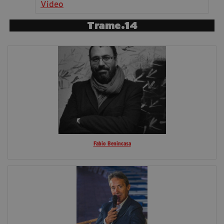
Video
segreteria@tramefestival.it
info@tramefestival.it
Trame.14
+39 346 954 4078
Fabio Benincasa