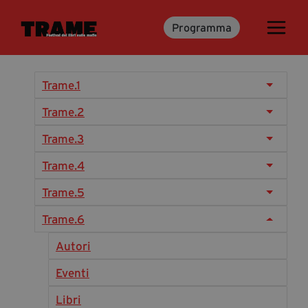
Programma
Trame.15
Programma
Ospiti
Trame.1
Libri
Trame.2
Trame.3
Media & Press
Trame.4
News & Kit
Trame.5
Accrediti Stampa
Trame.6
Cartella Stampa
Rassegna Stampa
Autori
Eventi
Partecipa
Libri