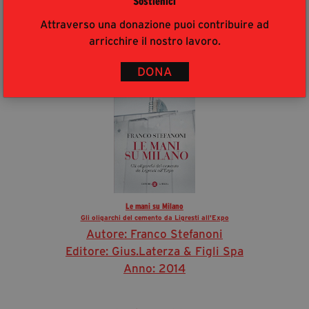
Sostienici
Anno: 2013
Attraverso una donazione puoi contribuire ad
arricchire il nostro lavoro.
21 giugno 2014
DONA
Le mani su Milano
Gli oligarchi del cemento da Ligresti all'Expo
Autore: Franco Stefanoni
Editore: Gius.Laterza & Figli Spa
Anno: 2014