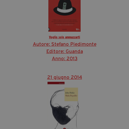
Voglio solo ammazzarti
Autore: Stefano Piedimonte
Editore: Guanda
Anno: 2013
21 giugno 2014