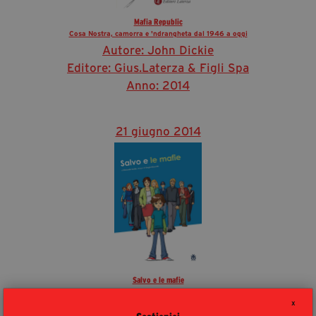
Mafia Republic
Cosa Nostra, camorra e 'ndrangheta dal 1946 a oggi
Autore: John Dickie
Editore: Gius.Laterza & Figli Spa
Anno: 2014
21 giugno 2014
Salvo e le mafie
Autore: Riccardo Guido
X
Editore: Sinnos