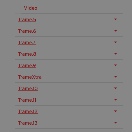
Diventa Partner
Video
Dona
Trame.5
Trame.6
Fondazione Trame
Trame.7
Chi Siamo
Trame.8
Civico Trame
Trame.9
#Trameascuola
Visioni Civiche
TrameXtra
Mostra 3D - Visioni Civiche
Trame.10
Il Diritto di Essere
Trame.11
Archivio Storico
Trame.12
Trame.13
Contatti