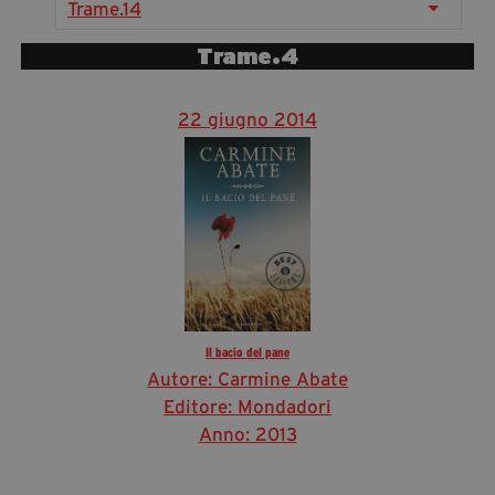
Trame.14
segreteria@tramefestival.it
info@tramefestival.it
Trame.4
+39 346 954 4078
22 giugno 2014
Il bacio del pane
Autore: Carmine Abate
Editore: Mondadori
Anno: 2013