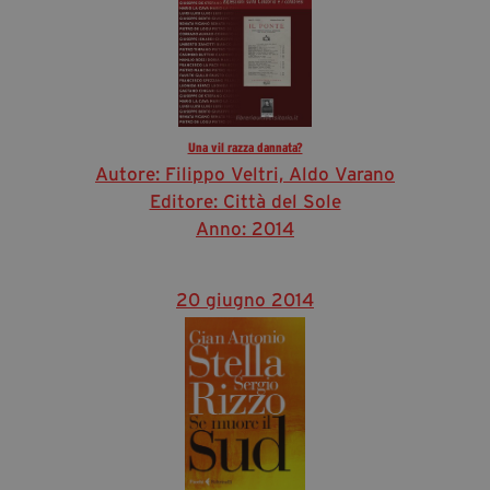
Una vil razza dannata?
Autore: Filippo Veltri, Aldo Varano
Editore: Città del Sole
Anno: 2014
20 giugno 2014