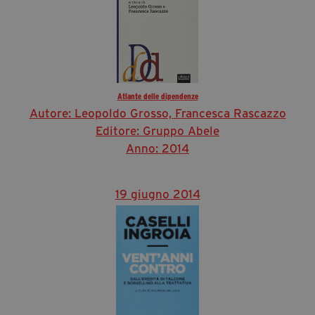
Atlante delle dipendenze
Autore: Leopoldo Grosso, Francesca Rascazzo
Editore: Gruppo Abele
Anno: 2014
19 giugno 2014