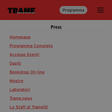
Programma
Trame.15
Programma
Press
Ospiti
Libri
Homepage
Programma Completo
Accesso Eventi
Media & Press
Ospiti
News & Kit
Bookshop On-line
Accrediti Stampa
Cartella Stampa
Mostre
Rassegna Stampa
Laboratori
Trame.news
Lo Staff di Trame10
Partecipa