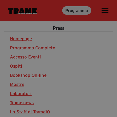
Programma
Trame.15
Programma
Press
Ospiti
Libri
Homepage
Programma Completo
Accesso Eventi
Media & Press
Ospiti
News & Kit
Bookshop On-line
Accrediti Stampa
Cartella Stampa
Mostre
Rassegna Stampa
Laboratori
Trame.news
Lo Staff di Trame10
Partecipa