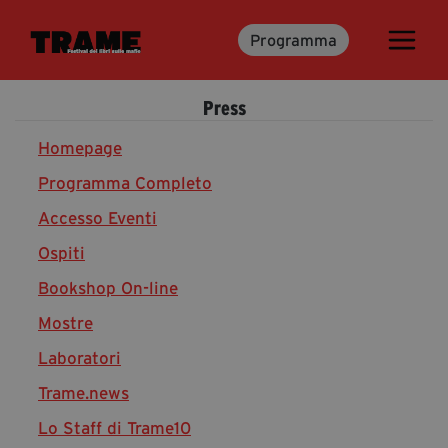
Programma
Trame.15
Programma
Press
Ospiti
Libri
Homepage
Programma Completo
Accesso Eventi
Media & Press
Ospiti
News & Kit
Bookshop On-line
Accrediti Stampa
Cartella Stampa
Mostre
Rassegna Stampa
Laboratori
Trame.news
Lo Staff di Trame10
Partecipa