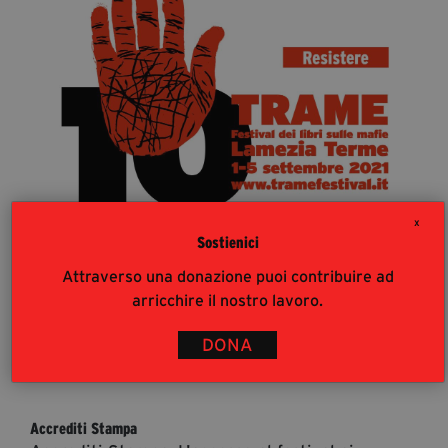
segreteria@tramefestival.it
info@tramefestival.it
+39 346 954 4078
X
Sostienici
Attraverso una donazione puoi contribuire ad
arricchire il nostro lavoro.
DONA
36
%
Accrediti Stampa