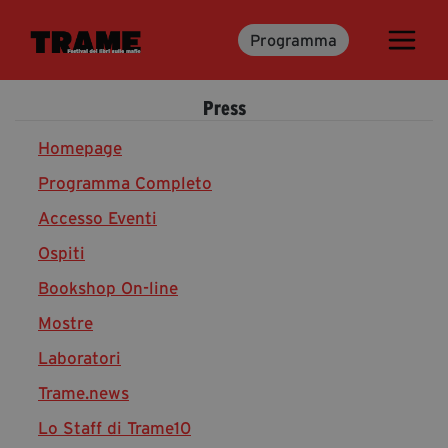
Programma
Trame.15
Programma
Press
Ospiti
Libri
Homepage
Programma Completo
Accesso Eventi
Media & Press
Ospiti
News & Kit
Bookshop On-line
Accrediti Stampa
Cartella Stampa
Mostre
Rassegna Stampa
Laboratori
Trame.news
Lo Staff di Trame10
Partecipa