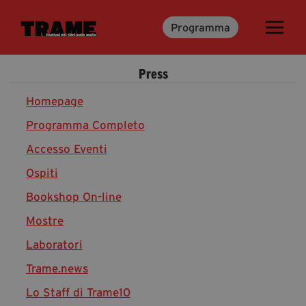
Programma
Trame.15
Programma
Press
Ospiti
Libri
Homepage
Programma Completo
Accesso Eventi
Media & Press
Ospiti
News & Kit
Bookshop On-line
Accrediti Stampa
Cartella Stampa
Mostre
Rassegna Stampa
Laboratori
Trame.news
Lo Staff di Trame10
Partecipa