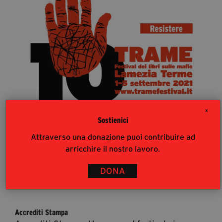
segreteria@tramefestival.it
info@tramefestival.it
+39 346 954 4078
X
Sostienici
Attraverso una donazione puoi contribuire ad
arricchire il nostro lavoro.
DONA
36
%
Accrediti Stampa