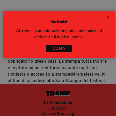
segreteria@tramefestival.it
info@tramefestival.it
X
+39 346 954 4078
Sostienici
Accrediti Stampa
Attraverso una donazione puoi contribuire ad
Accrediti Stampa. L'accesso al festival ai
arricchire il nostro lavoro.
giornalisti risponde alle modalità di accesso del
pubblico (https://www.tramefestival.it/accesso-
DONA
eventi) : è pertanto consigliata prenotazione e
obbligatorio green pass. La stampa tutta inoltre
è invitata ad accreditarsi inviando mail con
richiesta d'accredito a stampa@tramefestival.it
al fine di accedere alla Sala Stampa del festival.
La Fondazione
Chi Siamo
Archivio Storico