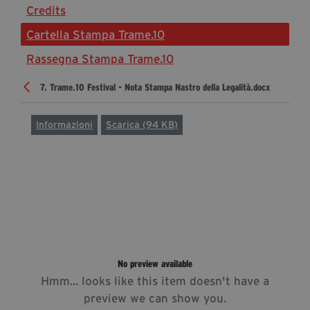
Credits
Diventa Partner
Cartella Stampa Trame.10
Dona
Rassegna Stampa Trame.10
7. Trame.10 Festival - Nota Stampa Nastro della Legalità.docx
Fondazione Trame
Chi Siamo
Informazioni
Scarica (94 KB)
Civico Trame
#Trameascuola
Visioni Civiche
Mostra 3D - Visioni Civiche
Il Diritto di Essere
Archivio Storico
No preview available
Hmm... looks like this item doesn't have a
Contatti
preview we can show you.