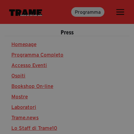
Programma
Trame.15
Programma
Press
Ospiti
Libri
Homepage
Programma Completo
Accesso Eventi
Media & Press
Ospiti
News & Kit
Bookshop On-line
Accrediti Stampa
Cartella Stampa
Mostre
Rassegna Stampa
Laboratori
Trame.news
Lo Staff di Trame10
Partecipa