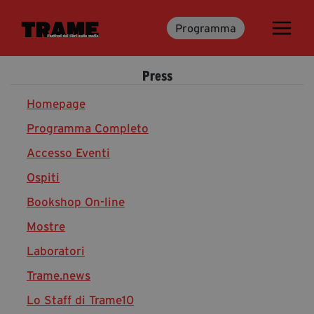
Programma
Trame.15
Programma
Press
Ospiti
Libri
Homepage
Programma Completo
Accesso Eventi
Media & Press
Ospiti
News & Kit
Bookshop On-line
Accrediti Stampa
Cartella Stampa
Mostre
Rassegna Stampa
Laboratori
Trame.news
Lo Staff di Trame10
Partecipa