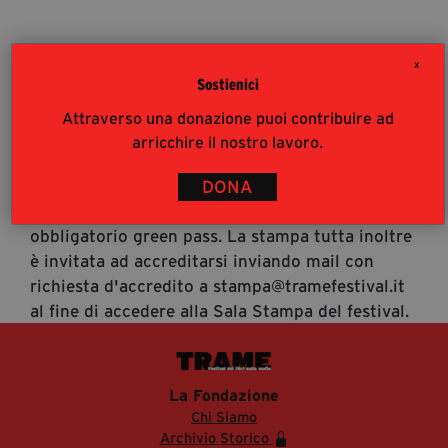
segreteria@tramefestival.it
info@tramefestival.it
X
+39 346 954 4078
Sostienici
Accrediti Stampa
Attraverso una donazione puoi contribuire ad
Accrediti Stampa. L'accesso al festival ai
arricchire il nostro lavoro.
giornalisti risponde alle modalità di accesso del
pubblico (https://www.tramefestival.it/accesso-
DONA
eventi) : è pertanto consigliata prenotazione e
obbligatorio green pass. La stampa tutta inoltre
è invitata ad accreditarsi inviando mail con
richiesta d'accredito a stampa@tramefestival.it
al fine di accedere alla Sala Stampa del festival.
La Fondazione
Chi Siamo
Archivio Storico