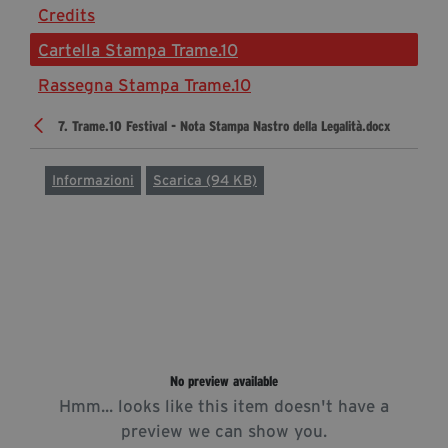
Credits
Diventa Partner
Cartella Stampa Trame.10
Dona
Rassegna Stampa Trame.10
7. Trame.10 Festival - Nota Stampa Nastro della Legalità.docx
Fondazione Trame
Chi Siamo
Informazioni
Scarica (94 KB)
Civico Trame
#Trameascuola
Visioni Civiche
Mostra 3D - Visioni Civiche
Il Diritto di Essere
Archivio Storico
No preview available
Hmm... looks like this item doesn't have a
Contatti
preview we can show you.