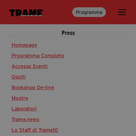
Programma
Trame.15
Programma
Press
Ospiti
Libri
Homepage
Programma Completo
Accesso Eventi
Media & Press
Ospiti
News & Kit
Bookshop On-line
Accrediti Stampa
Cartella Stampa
Mostre
Rassegna Stampa
Laboratori
Trame.news
Lo Staff di Trame10
Partecipa