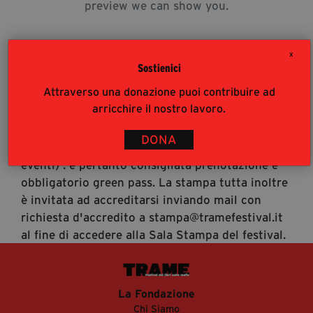
preview we can show you.
segreteria@tramefestival.it
info@tramefestival.it
+39 346 954 4078
X
Sostienici
Attraverso una donazione puoi contribuire ad
Accrediti Stampa
arricchire il nostro lavoro.
Accrediti Stampa. L'accesso al festival ai
giornalisti risponde alle modalità di accesso del
DONA
pubblico (https://www.tramefestival.it/accesso-
eventi) : è pertanto consigliata prenotazione e
obbligatorio green pass. La stampa tutta inoltre
è invitata ad accreditarsi inviando mail con
richiesta d'accredito a stampa@tramefestival.it
al fine di accedere alla Sala Stampa del festival.
La Fondazione
Chi Siamo