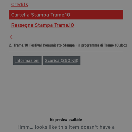
Credits
Diventa Partner
Cartella Stampa Trame.10
Dona
Rassegna Stampa Trame.10
Fondazione Trame
2. Trame.10 Festival Comunicato Stampa - il programma di Trame 10.docx
Chi Siamo
Civico Trame
Informazioni
Scarica (250 KB)
#Trameascuola
Visioni Civiche
Mostra 3D - Visioni Civiche
Il Diritto di Essere
Archivio Storico
No preview available
Contatti
Hmm... looks like this item doesn't have a