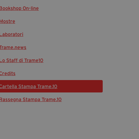
Bookshop On-line
Diventa Partner
Dona
Mostre
Laboratori
Fondazione Trame
Trame.news
Chi Siamo
Lo Staff di Trame10
Civico Trame
#Trameascuola
Credits
Visioni Civiche
Cartella Stampa Trame.10
Mostra 3D - Visioni Civiche
Il Diritto di Essere
Rassegna Stampa Trame.10
Archivio Storico
Contatti