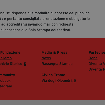
rnalisti risponde alle modalità di accesso del pubblico
 : è pertanto consigliata prenotazione e obbligatorio
 ad accreditarsi inviando mail con richiesta
 di accedere alla Sala Stampa del festival.
 Fondazione
Media & Press
Partecip
i Siamo
News
Dona
hivio Storico
Rassegna Stampa
Diventa V
Diventa P
mmunity
Civico Trame
cebook
Via degli Oleandri, 5
stagram