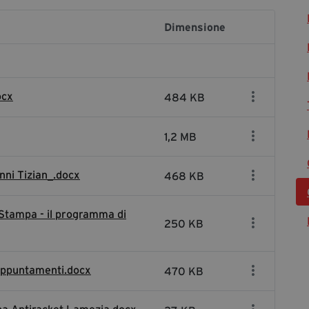
Dimensione
ocx
484 KB
1,2 MB
anni Tizian_.docx
468 KB
 Stampa - il programma di
250 KB
li appuntamenti.docx
470 KB