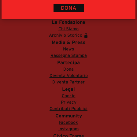
segreteria@tramefestival.it
DONA
info@tramefestival.it
+39 346 954 4078
La Fondazione
Chi Siamo
Archivio Storico
Media & Press
News
Rassegna Stampa
Partecipa
Dona
Diventa Volontario
Diventa Partner
Legal
Cookie
Privacy
Contributi Pubblici
Community
Facebook
Instagram
Civico Trame