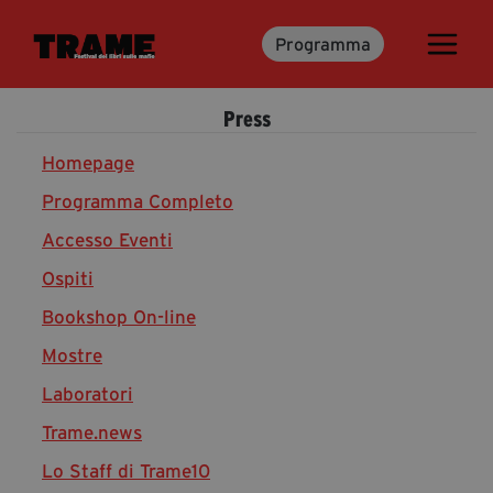
Programma
Trame.15
Programma
Press
Ospiti
Libri
Homepage
Programma Completo
Accesso Eventi
Media & Press
Ospiti
News & Kit
Bookshop On-line
Accrediti Stampa
Cartella Stampa
Mostre
Rassegna Stampa
Laboratori
Trame.news
Lo Staff di Trame10
Partecipa