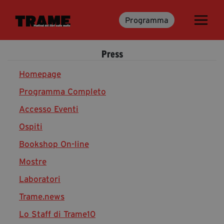
Programma
Trame.15
Programma
Press
Ospiti
Libri
Homepage
Programma Completo
Accesso Eventi
Media & Press
Ospiti
News & Kit
Bookshop On-line
Accrediti Stampa
Cartella Stampa
Mostre
Rassegna Stampa
Laboratori
Trame.news
Lo Staff di Trame10
Partecipa