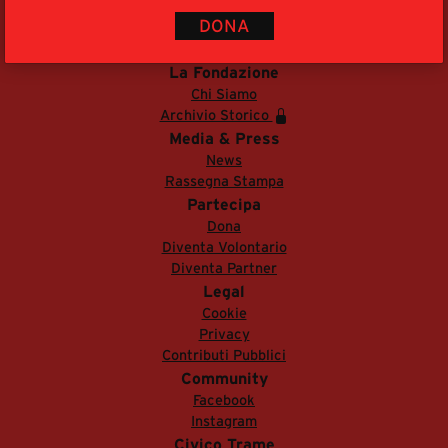
segreteria@tramefestival.it
DONA
info@tramefestival.it
+39 346 954 4078
La Fondazione
Chi Siamo
Archivio Storico
Media & Press
News
Rassegna Stampa
Partecipa
Dona
Diventa Volontario
Diventa Partner
Legal
Cookie
Privacy
Contributi Pubblici
Community
Facebook
Instagram
Civico Trame