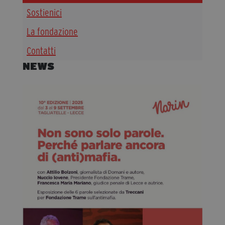
Sostienici
Diventa Partner
Dona
La fondazione
Contatti
NEWS
Fondazione Trame
Chi Siamo
Civico Trame
#Trameascuola
Visioni Civiche
Mostra 3D - Visioni Civiche
Il Diritto di Essere
Archivio Storico
Contatti