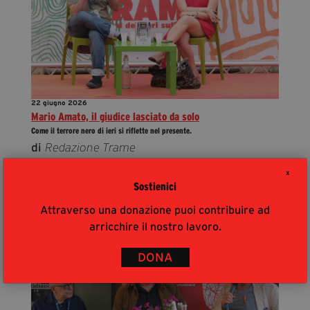
22 giugno 2026
Mario Amato, il giudice lasciato da solo
Come il terrore nero di ieri si riflette nel presente.
di
Redazione Trame
X
Sostienici
Attraverso una donazione puoi contribuire ad
arricchire il nostro lavoro.
DONA