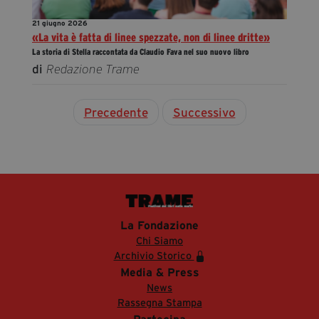
21 giugno 2026
«La vita è fatta di linee spezzate, non di linee dritte»
La storia di Stella raccontata da Claudio Fava nel suo nuovo libro
di
Redazione Trame
Precedente
Successivo
La Fondazione
Chi Siamo
Archivio Storico
Media & Press
News
Rassegna Stampa