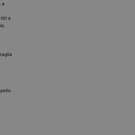
a a
itti e
ia.
raglia
ppello