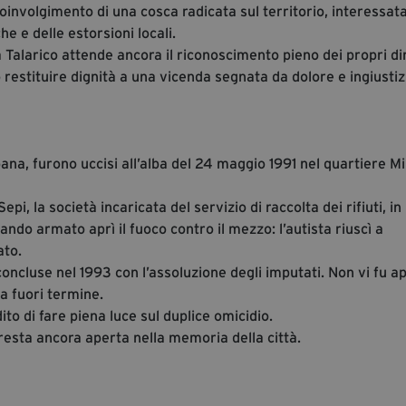
l coinvolgimento di una cosca radicata sul territorio, interessat
e e delle estorsioni locali.
 Talarico attende ancora il riconoscimento pieno dei propri dir
restituire dignità a una vicenda segnata da dolore e ingiustiz
na, furono uccisi all’alba del 24 maggio 1991 nel quartiere Mi
i, la società incaricata del servizio di raccolta dei rifiuti, in
ndo armato aprì il fuoco contro il mezzo: l’autista riuscì a
ato.
concluse nel 1993 con l’assoluzione degli imputati. Non vi fu a
a fuori termine.
to di fare piena luce sul duplice omicidio.
 resta ancora aperta nella memoria della città.