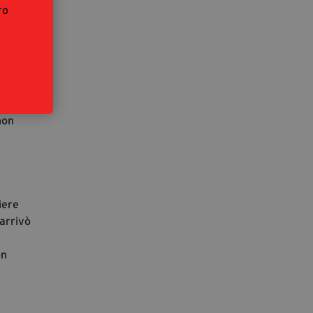
ro
 la
e.
non
iere
 arrivò
on