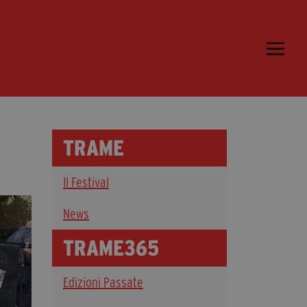
Trame.15
Programma
Ospiti
Libri
TRAME
Media & Press
Il Festival
News & Kit
Accrediti Stampa
News
Cartella Stampa
TRAME365
Rassegna Stampa
Edizioni Passate
Partecipa