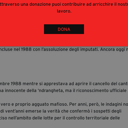
elfia, dove ogni mattina si recavano per andare a scuola.
ttraverso una donazione puoi contribuire ad arricchire il nost
’ultimo anno del liceo scientifico e aveva conseguito da poco
lavoro.
utomobile del padre, che nei giorni precedenti aveva subito un
rovati crivellati di colpi, lungo la strada che conduceva al paes
ticenze, silenzi e un clima diffuso di omertà che rese
DONA
ità. Alcuni elementi importanti dell’inchiesta, tra cui il
 vicenda, emersero con ritardo anche a causa della scarsa
concluse nel 1988 con l’assoluzione degli imputati. Ancora oggi 
mbre 1988 mentre si apprestava ad aprire il cancello del cant
ima innocente della ‘ndrangheta, ma il riconoscimento ufficiale
 vero e proprio agguato mafioso. Per anni, però, le indagini n
 di vent’anni emerse la verità che confermò i sospetti degli
iso nell’ambito delle lotte per il controllo territoriale delle