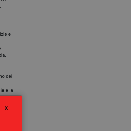
.
izie e
o
zia,
no dei
ia e la
X
e