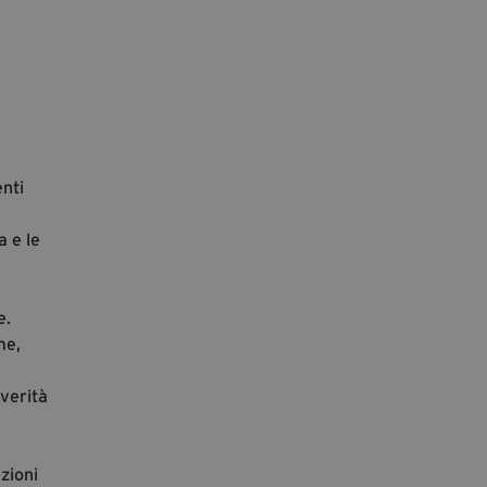
segreteria@tramefestival.it
info@tramefestival.it
+39 346 954 4078
enti
a e le
e.
me,
a
 verità
zioni