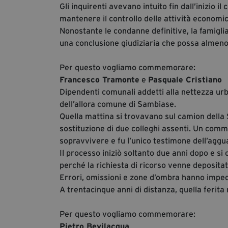
Gli inquirenti avevano intuito fin dall’inizio i
mantenere il controllo delle attività economich
Nonostante le condanne definitive, la famiglia
una conclusione giudiziaria che possa almeno 
Per questo vogliamo commemorare:
Francesco Tramonte
e
Pasquale Cristiano
Dipendenti comunali addetti alla nettezza urba
dell’allora comune di Sambiase.
Quella mattina si trovavano sul camion della Sep
sostituzione di due colleghi assenti. Un comma
sopravvivere e fu l’unico testimone dell’aggu
Il processo iniziò soltanto due anni dopo e si 
perché la richiesta di ricorso venne depositat
Errori, omissioni e zone d’ombra hanno impedi
A trentacinque anni di distanza, quella ferita
Per questo vogliamo commemorare:
Pietro Bevilacqua