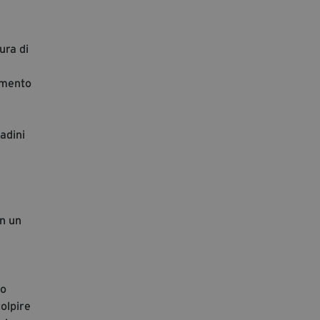
ura di
emento
adini
in un
do
colpire