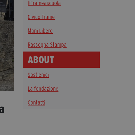
#Trameascuola
Diventa Partner
Civico Trame
Dona
Mani Libere
Fondazione Trame
Rassegna Stampa
Chi Siamo
ABOUT
Civico Trame
#Trameascuola
Sostienici
Visioni Civiche
Mostra 3D - Visioni Civiche
La fondazione
Il Diritto di Essere
Contatti
Archivio Storico
a
Contatti