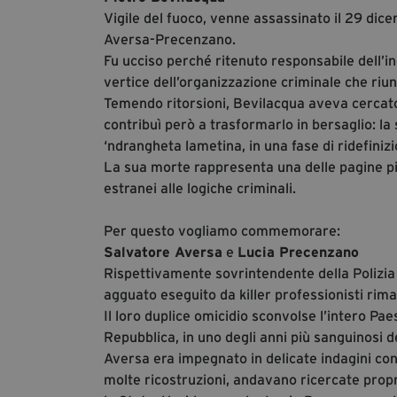
Vigile del fuoco, venne assassinato il 29 dic
Aversa-Precenzano.
Fu ucciso perché ritenuto responsabile dell’in
vertice dell’organizzazione criminale che riun
Temendo ritorsioni, Bevilacqua aveva cercato
contribuì però a trasformarlo in bersaglio: la 
‘ndrangheta lametina, in una fase di ridefinizio
La sua morte rappresenta una delle pagine pi
estranei alle logiche criminali.
Per questo vogliamo commemorare:
Salvatore Aversa
e
Lucia Precenzano
Rispettivamente sovrintendente della Polizia 
agguato eseguito da killer professionisti rima
Il loro duplice omicidio sconvolse l’intero Pae
Repubblica, in uno degli anni più sanguinosi de
Aversa era impegnato in delicate indagini cont
molte ricostruzioni, andavano ricercate proprio