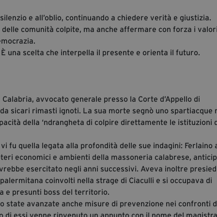
silenzio e all’oblio, continuando a chiedere verità e giustizia.
 e delle comunità colpite, ma anche affermare con forza i valori
democrazia.
 una scelta che interpella il presente e orienta il futuro.
 Calabria, avvocato generale presso la Corte d’Appello di
 da sicari rimasti ignoti. La sua morte segnò uno spartiacque 
pacità della ‘ndrangheta di colpire direttamente le istituzioni 
vi fu quella legata alla profondità delle sue indagini: Ferlaino
 poteri economici e ambienti della massoneria calabrese, antici
avrebbe esercitato negli anni successivi. Aveva inoltre presiedu
alermitana coinvolti nella strage di Ciaculli e si occupava di
na e presunti boss del territorio.
ano state avanzate anche misure di prevenzione nei confronti d
uno di essi venne rinvenuto un appunto con il nome del magistra