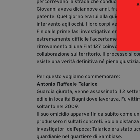
percorrevano la strada che conduceva a Filad
A
Giovanni aveva diciannove anni, frequentava l
patente. Quel giorno era lui alla guida dell’a
intervento agli occhi. I loro corpi vennero rit
Fin dalle prime fasi investigative emersero re
estremamente difficile l’accertamento della ver
ritrovamento di una Fiat 127 coinvolta nella
collaborazione sul territorio. Il processo si 
esiste una verità definitiva né piena giustizia.
Per questo vogliamo commemorare:
Antonio Raffaele Talarico
Guardia giurata, venne assassinato il 2 sette
edile in località Bagni dove lavorava. Fu vitt
soltanto nel 2009.
Il suo omicidio apparve fin da subito come un
produssero risultati concreti. Solo a distanza
investigatori dell’epoca: Talarico era stato ucc
guardianie nel quartiere di Sambiase.