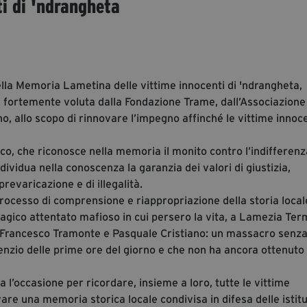
i di 'ndrangheta
ella Memoria Lametina delle vittime innocenti di 'ndrangheta,
 fortemente voluta dalla Fondazione Trame, dall’Associazione
o, allo scopo di rinnovare l’impegno affinché le vittime innoc
o, che riconosce nella memoria il monito contro l’indifferenz
dividua nella conoscenza la garanzia dei valori di giustizia,
prevaricazione e di illegalità.
ocesso di comprensione e riappropriazione della storia local
ragico attentato mafioso in cui persero la vita, a Lamezia Ter
tà, Francesco Tramonte e Pasquale Cristiano: un massacro senz
lenzio delle prime ore del giorno e che non ha ancora ottenuto
l’occasione per ricordare, insieme a loro, tutte le vittime
are una memoria storica locale condivisa in difesa delle istitu