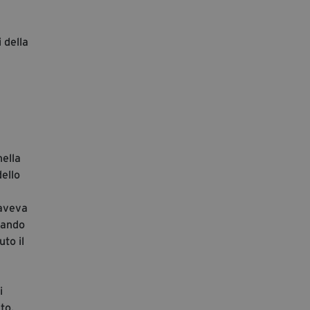
 della
nella
dello
 aveva
pando
to il
i
to.