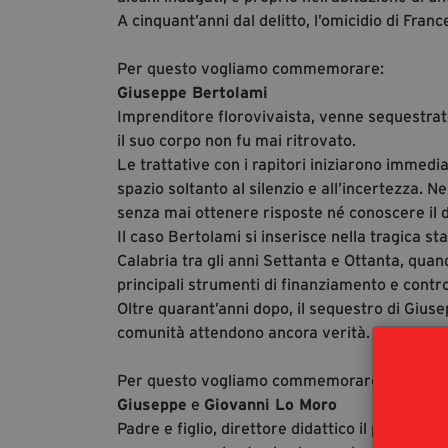
A cinquant’anni dal delitto, l’omicidio di Fran
Per questo vogliamo commemorare:
Giuseppe Bertolami
Imprenditore florovivaista, venne sequestrato 
il suo corpo non fu mai ritrovato.
Le trattative con i rapitori iniziarono imme
spazio soltanto al silenzio e all’incertezza. Ne
senza mai ottenere risposte né conoscere il d
Il caso Bertolami si inserisce nella tragica st
Calabria tra gli anni Settanta e Ottanta, qua
principali strumenti di finanziamento e control
Oltre quarant’anni dopo, il sequestro di Gius
comunità attendono ancora verità.
Per questo vogliamo commemorare:
Giuseppe
e
Giovanni Lo Moro
Padre e figlio, direttore didattico il primo e