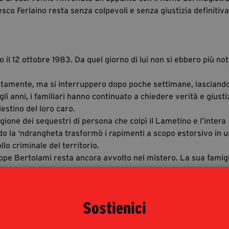
cesco Ferlaino resta senza colpevoli e senza giustizia definitiva
il 12 ottobre 1983. Da quel giorno di lui non si ebbero più not
diatamente, ma si interruppero dopo poche settimane, lasciand
gli anni, i familiari hanno continuato a chiedere verità e giusti
estino del loro caro.
agione dei sequestri di persona che colpì il Lametino e l’intera
ndo la ‘ndrangheta trasformò i rapimenti a scopo estorsivo in u
lo criminale del territorio.
eppe Bertolami resta ancora avvolto nel mistero. La sua famigl
Sostienici
 studente il secondo, furono assassinati l’8 gennaio 1985 mentr