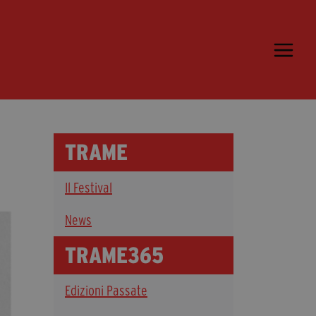
Trame.15
Programma
Ospiti
Libri
TRAME
Media & Press
Il Festival
News & Kit
Accrediti Stampa
News
Cartella Stampa
TRAME365
Rassegna Stampa
Edizioni Passate
Partecipa