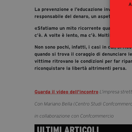
A
La prevenzione e l’educazione invece sono r
responsabile del denaro, un aspetto quest’
«Sfatiamo un mito ricorrente quando si parla
c’è. A volte è lento, ma c’è. Moltissimo di
Non sono pochi, infatti, i casi in cui, si ri
quando si trova il coraggio di denunciare le
vittime ritrovano le condizioni per far rip
riconquistare la libertà altrimenti persa.
Guarda il video dell'incontro
L’impresa stret
Con Mariano Bella (Centro Studi Confcommercio
in collaborazione con Confcommercio
ULTIMI ARTICOLI