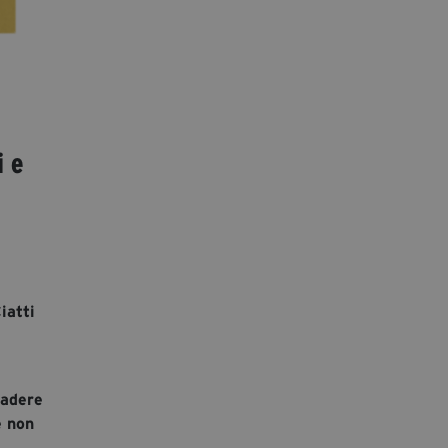
i e
iatti
cadere
e non