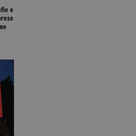
fie e
brese
ame