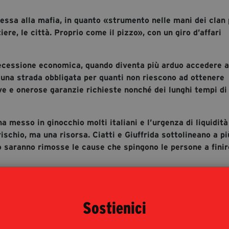
nessa alla mafia, in quanto «strumento nelle mani dei clan 
tiere, le città. Proprio come il pizzo», con un giro d’affari
i recessione economica, quando diventa più arduo accedere a
si una strada obbligata per quanti non riescono ad ottenere
ve e onerose garanzie richieste nonché dei lunghi tempi di
a messo in ginocchio molti italiani e l’urgenza di liquidità
rischio, ma una risorsa. Ciatti e Giuffrida sottolineano a pi
o saranno rimosse le cause che spingono le persone a finir
il nodo che tiene legata la vittima all’usuraio, esistono s
one.
Sostienici
pporto alle associazioni presenti sul territorio, sempre p
l percorso che la vittima deve affrontare.