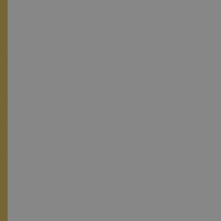
segreteria@tramefestival.it
info@tramefestival.it
+39 346 954 4078