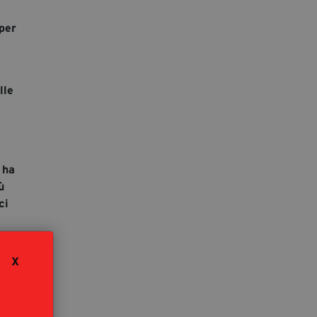
per
lle
 ha
ù
ci
olo
X
iù