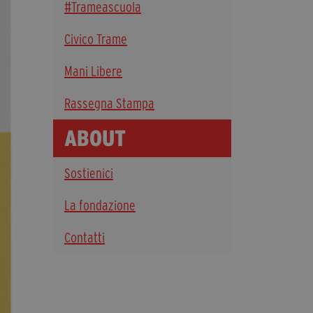
#Trameascuola
Diventa Partner
Civico Trame
Dona
Mani Libere
Fondazione Trame
Rassegna Stampa
Chi Siamo
ABOUT
Civico Trame
#Trameascuola
Sostienici
Visioni Civiche
Mostra 3D - Visioni Civiche
La fondazione
Il Diritto di Essere
Contatti
Archivio Storico
Contatti