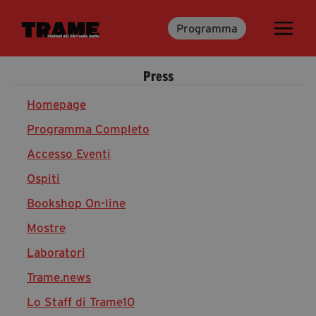
Programma
Trame.15
Programma
Press
Ospiti
Libri
Homepage
Programma Completo
Accesso Eventi
Media & Press
Ospiti
News & Kit
Bookshop On-line
Accrediti Stampa
Cartella Stampa
Mostre
Rassegna Stampa
Laboratori
Trame.news
Lo Staff di Trame10
Partecipa