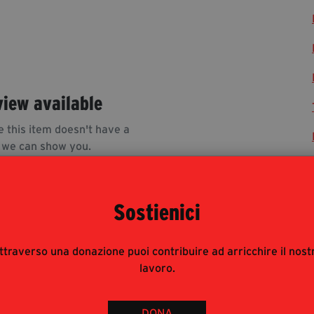
view available
e this item doesn't have a
 we can show you.
Sostienici
ttraverso una donazione puoi contribuire ad arricchire il nost
lavoro.
rnalisti risponde alle modalità di accesso del pubblico
 : è pertanto consigliata prenotazione e obbligatorio
DONA
 ad accreditarsi inviando mail con richiesta