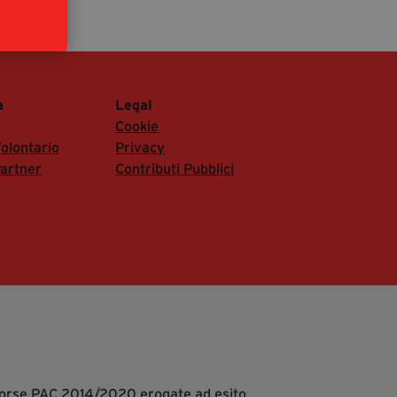
segreteria@tramefestival.it
info@tramefestival.it
+39 346 954 4078
a
Legal
Cookie
olontario
Privacy
artner
Contributi Pubblici
isorse PAC 2014/2020 erogate ad esito