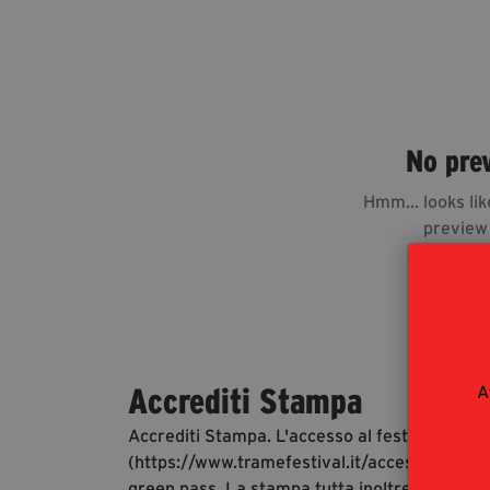
No pre
Hmm... looks lik
preview
A
Accrediti Stampa
Accrediti Stampa. L'accesso al festival ai gio
(https://www.tramefestival.it/accesso-eventi)
green pass. La stampa tutta inoltre è invitata