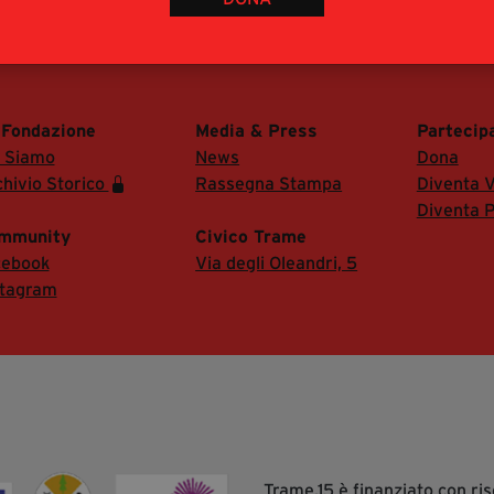
 di accedere alla Sala Stampa del festival.
 Fondazione
Media & Press
Partecip
i Siamo
News
Dona
hivio Storico
Rassegna Stampa
Diventa V
Diventa P
mmunity
Civico Trame
cebook
Via degli Oleandri, 5
stagram
Trame.15 è finanziato con r