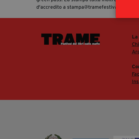
d'accredito a stampa@tramefestival.it al fine
La
Ch
Arc
Co
Fa
In