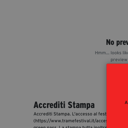
No pre
Hmm... looks lik
preview
A
Accrediti Stampa
Accrediti Stampa. L'accesso al festival ai gio
(https://www.tramefestival.it/accesso-eventi)
green pass. La stampa tutta inoltre è invitata