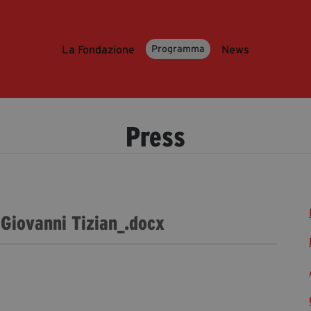
La Fondazione
News
Programma
Press
 Giovanni Tizian_.docx