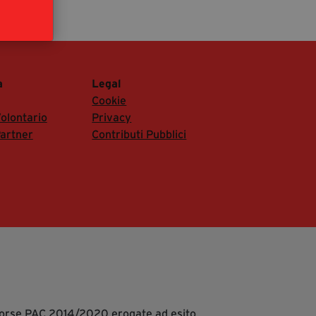
segreteria@tramefestival.it
info@tramefestival.it
+39 346 954 4078
a
Legal
Cookie
olontario
Privacy
artner
Contributi Pubblici
isorse PAC 2014/2020 erogate ad esito