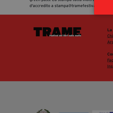
d'accredito a stampa@tramefestival.it al fine
La
Ch
Arc
Co
Fa
In