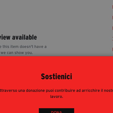
view available
e this item doesn't have a
 we can show you.
Sostienici
ttraverso una donazione puoi contribuire ad arricchire il nost
lavoro.
rnalisti risponde alle modalità di accesso del pubblico
 : è pertanto consigliata prenotazione e obbligatorio
DONA
 ad accreditarsi inviando mail con richiesta