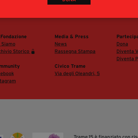
 di accedere alla Sala Stampa del festival.
 Fondazione
Media & Press
Partecip
i Siamo
News
Dona
hivio Storico
Rassegna Stampa
Diventa V
Diventa P
mmunity
Civico Trame
cebook
Via degli Oleandri, 5
stagram
Trame.15 è finanziato con r