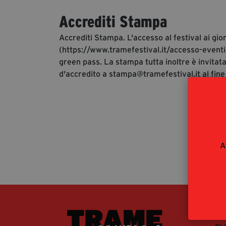
Accrediti Stampa
Accrediti Stampa. L'accesso al festival ai gio
(https://www.tramefestival.it/accesso-eventi)
green pass. La stampa tutta inoltre è invitata
d'accredito a stampa@tramefestival.it al fine
A
La