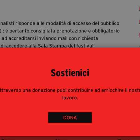
rnalisti risponde alle modalità di accesso del pubblico
 : è pertanto consigliata prenotazione e obbligatorio
 ad accreditarsi inviando mail con richiesta
 di accedere alla Sala Stampa del festival.
Sostienici
ttraverso una donazione puoi contribuire ad arricchire il nost
lavoro.
DONA
 Fondazione
Media & Press
Partecip