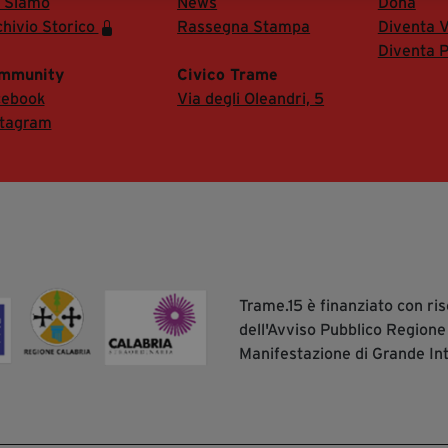
i Siamo
News
Dona
hivio Storico
Rassegna Stampa
Diventa V
Diventa P
mmunity
Civico Trame
cebook
Via degli Oleandri, 5
stagram
Trame.15 è finanziato con r
dell'Avviso Pubblico Regione
Manifestazione di Grande In