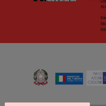
Ch
Arc
Co
Fa
In