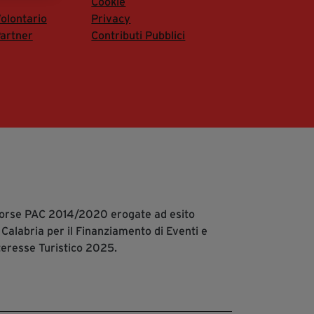
Cookie
segreteria@tramefestival.it
olontario
Privacy
info@tramefestival.it
artner
Contributi Pubblici
+39 346 954 4078
isorse PAC 2014/2020 erogate ad esito
 Calabria per il Finanziamento di Eventi e
teresse Turistico 2025.