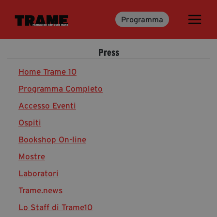
Programma
Trame.15
Martedì 16 Giugno 2026
Press
Ospiti | Trame.15
Libri | Trame.15
Home Trame 10
Programma Completo
Accesso Eventi
Media & Press
Ospiti
News & Kit
Bookshop On-line
Accrediti Stampa | Trame.15
Cartella Stampa
Mostre
Rassegna Stampa
Laboratori
Trame.news
Lo Staff di Trame10
Partecipa