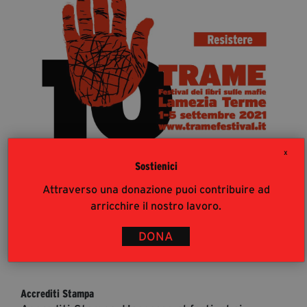
segreteria@tramefestival.it
info@tramefestival.it
+39 346 954 4078
X
Sostienici
Attraverso una donazione puoi contribuire ad
arricchire il nostro lavoro.
DONA
36
%
Accrediti Stampa