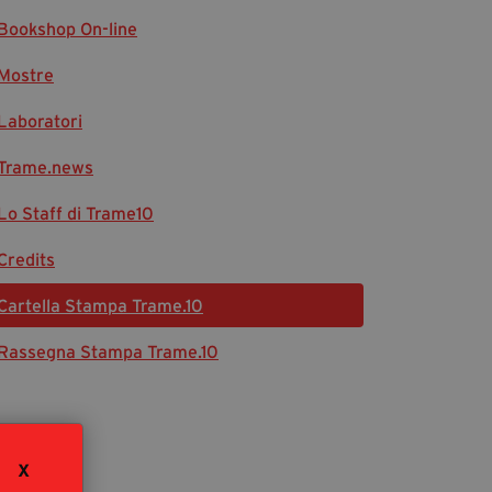
Bookshop On-line
Diventa Partner
Sostienici
Mostre
Laboratori
Fondazione Trame
Trame.news
La fondazione 2025
Lo Staff di Trame10
Civico Trame
Progetto Trame a Scuola
Credits
Progetto Visioni Civiche
Cartella Stampa Trame.10
Mostra 3D - Visioni Civiche
Il Diritto di Essere
Rassegna Stampa Trame.10
Archivio Storico
Contatti
X