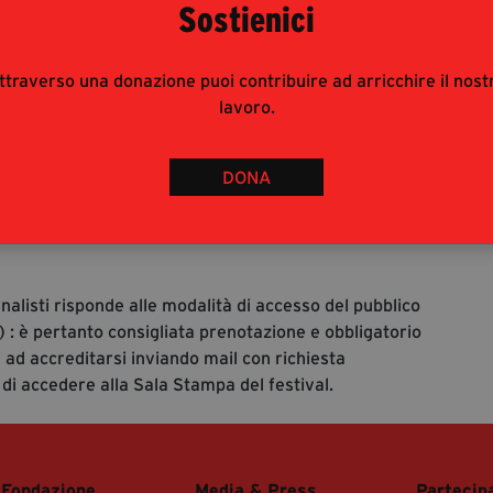
Sostienici
ttraverso una donazione puoi contribuire ad arricchire il nost
lavoro.
70
%
DONA
rnalisti risponde alle modalità di accesso del pubblico
 : è pertanto consigliata prenotazione e obbligatorio
 ad accreditarsi inviando mail con richiesta
 di accedere alla Sala Stampa del festival.
 Fondazione
Media & Press
Partecip