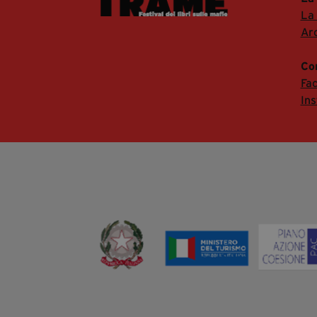
La
Arc
Co
Fa
In