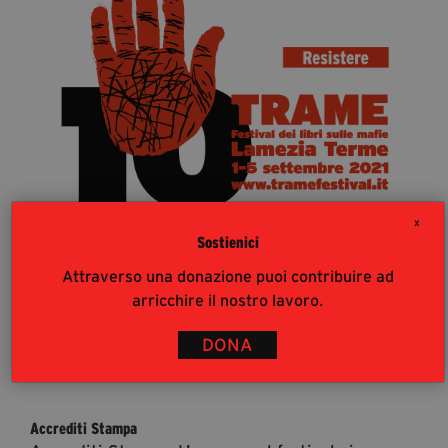
segreteria@tramefestival.it
info@tramefestival.it
+39 346 954 4078
X
Sostienici
Attraverso una donazione puoi contribuire ad
arricchire il nostro lavoro.
DONA
36
%
Accrediti Stampa