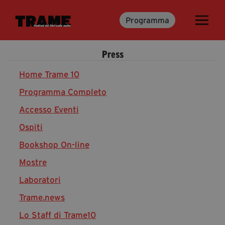
Programma
Trame.15
Martedì 16 Giugno 2026
Press
Ospiti | Trame.15
Libri | Trame.15
Home Trame 10
Programma Completo
Accesso Eventi
Media & Press
Ospiti
News & Kit
Bookshop On-line
Accrediti Stampa | Trame.15
Cartella Stampa
Mostre
Rassegna Stampa
Laboratori
Trame.news
Lo Staff di Trame10
Partecipa