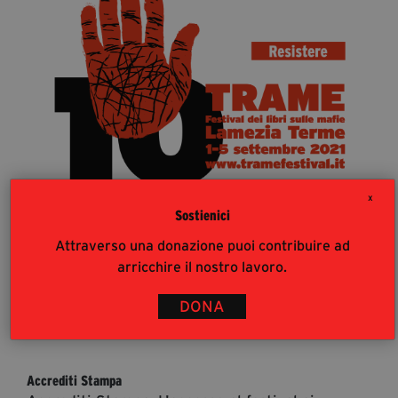
segreteria@tramefestival.it
info@tramefestival.it
+39 346 954 4078
X
Sostienici
Attraverso una donazione puoi contribuire ad
arricchire il nostro lavoro.
DONA
36
%
Accrediti Stampa