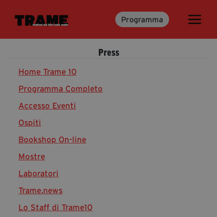
Programma
Trame.15
Martedì 16 Giugno 2026
Press
Ospiti | Trame.15
Libri | Trame.15
Home Trame 10
Programma Completo
Accesso Eventi
Media & Press
Ospiti
News & Kit
Bookshop On-line
Accrediti Stampa | Trame.15
Cartella Stampa
Mostre
Rassegna Stampa
Laboratori
Trame.news
Lo Staff di Trame10
Partecipa