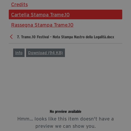
Credits
Diventa Partner
Cartella Stampa Trame.10
Sostienici
Rassegna Stampa Trame.10
7. Trame.10 Festival - Nota Stampa Nastro della Legalità.docx
Fondazione Trame
La fondazione 2025
Info
Download (94 KB)
Civico Trame
Progetto Trame a Scuola
Progetto Visioni Civiche
Mostra 3D - Visioni Civiche
Il Diritto di Essere
Archivio Storico
No preview available
Hmm... looks like this item doesn't have a
Contatti
preview we can show you.