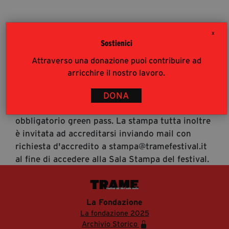
segreteria@tramefestival.it
info@tramefestival.it
X
+39 346 954 4078
Sostienici
Accrediti Stampa
Attraverso una donazione puoi contribuire ad
Accrediti Stampa. L'accesso al festival ai
arricchire il nostro lavoro.
giornalisti risponde alle modalità di accesso del
pubblico (https://www.tramefestival.it/accesso-
DONA
eventi) : è pertanto consigliata prenotazione e
obbligatorio green pass. La stampa tutta inoltre
è invitata ad accreditarsi inviando mail con
richiesta d'accredito a stampa@tramefestival.it
al fine di accedere alla Sala Stampa del festival.
La Fondazione
La fondazione 2025
Archivio Storico