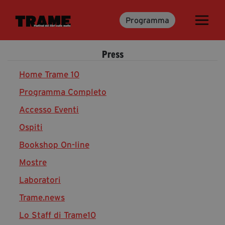
Programma
Trame.15
Martedì 16 Giugno 2026
Press
Ospiti | Trame.15
Libri | Trame.15
Home Trame 10
Programma Completo
Accesso Eventi
Media & Press
Ospiti
News & Kit
Bookshop On-line
Accrediti Stampa | Trame.15
Cartella Stampa
Mostre
Rassegna Stampa
Laboratori
Trame.news
Lo Staff di Trame10
Partecipa