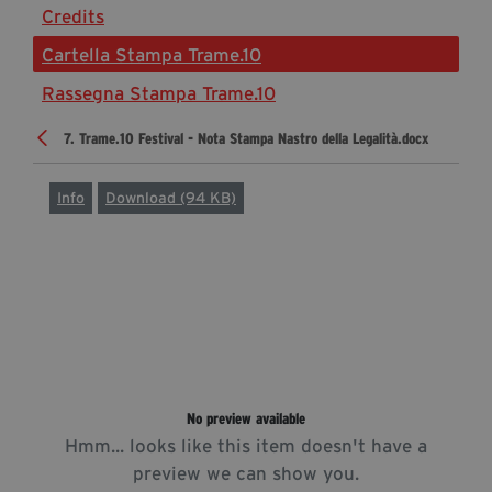
Credits
Diventa Partner
Cartella Stampa Trame.10
Sostienici
Rassegna Stampa Trame.10
7. Trame.10 Festival - Nota Stampa Nastro della Legalità.docx
Fondazione Trame
La fondazione 2025
Info
Download (94 KB)
Civico Trame
Progetto Trame a Scuola
Progetto Visioni Civiche
Mostra 3D - Visioni Civiche
Il Diritto di Essere
Archivio Storico
No preview available
Hmm... looks like this item doesn't have a
Contatti
preview we can show you.