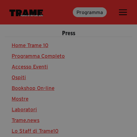
Programma
Trame.15
Martedì 16 Giugno 2026
Press
Ospiti | Trame.15
Libri | Trame.15
Home Trame 10
Programma Completo
Accesso Eventi
Media & Press
Ospiti
News & Kit
Bookshop On-line
Accrediti Stampa | Trame.15
Cartella Stampa
Mostre
Rassegna Stampa
Laboratori
Trame.news
Lo Staff di Trame10
Partecipa