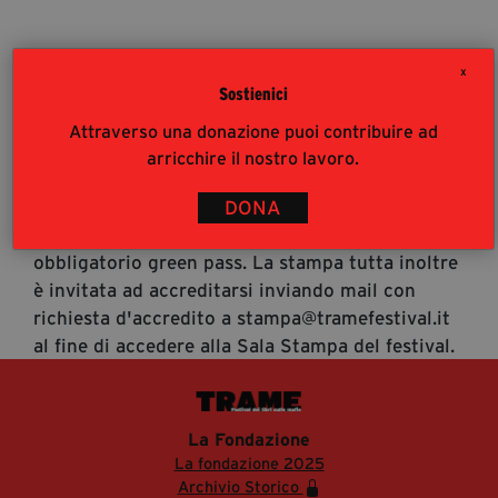
segreteria@tramefestival.it
info@tramefestival.it
X
+39 346 954 4078
Sostienici
Accrediti Stampa
Attraverso una donazione puoi contribuire ad
Accrediti Stampa. L'accesso al festival ai
arricchire il nostro lavoro.
giornalisti risponde alle modalità di accesso del
pubblico (https://www.tramefestival.it/accesso-
DONA
eventi) : è pertanto consigliata prenotazione e
obbligatorio green pass. La stampa tutta inoltre
è invitata ad accreditarsi inviando mail con
richiesta d'accredito a stampa@tramefestival.it
al fine di accedere alla Sala Stampa del festival.
La Fondazione
La fondazione 2025
Archivio Storico