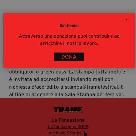
segreteria@tramefestival.it
info@tramefestival.it
X
+39 346 954 4078
Sostienici
Accrediti Stampa
Attraverso una donazione puoi contribuire ad
Accrediti Stampa. L'accesso al festival ai
arricchire il nostro lavoro.
giornalisti risponde alle modalità di accesso del
pubblico (https://www.tramefestival.it/accesso-
DONA
eventi) : è pertanto consigliata prenotazione e
obbligatorio green pass. La stampa tutta inoltre
è invitata ad accreditarsi inviando mail con
richiesta d'accredito a stampa@tramefestival.it
al fine di accedere alla Sala Stampa del festival.
La Fondazione
La fondazione 2025
Archivio Storico