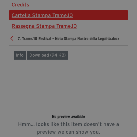
Credits
Diventa Partner
Cartella Stampa Trame.10
Sostienici
Rassegna Stampa Trame.10
7. Trame.10 Festival - Nota Stampa Nastro della Legalità.docx
Fondazione Trame
La fondazione 2025
Info
Download (94 KB)
Civico Trame
Progetto Trame a Scuola
Progetto Visioni Civiche
Mostra 3D - Visioni Civiche
Il Diritto di Essere
Archivio Storico
No preview available
Hmm... looks like this item doesn't have a
Contatti
preview we can show you.