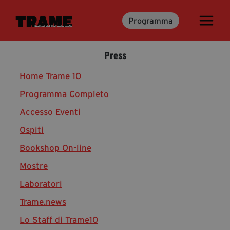
Programma
Trame.15
Martedì 16 Giugno 2026
Press
Ospiti | Trame.15
Libri | Trame.15
Home Trame 10
Programma Completo
Accesso Eventi
Media & Press
Ospiti
News & Kit
Bookshop On-line
Accrediti Stampa | Trame.15
Cartella Stampa
Mostre
Rassegna Stampa
Laboratori
Trame.news
Lo Staff di Trame10
Partecipa