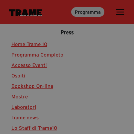
Programma
Trame.15
Martedì 16 Giugno 2026
Press
Ospiti | Trame.15
Libri | Trame.15
Home Trame 10
Programma Completo
Accesso Eventi
Media & Press
Ospiti
News & Kit
Bookshop On-line
Accrediti Stampa | Trame.15
Cartella Stampa
Mostre
Rassegna Stampa
Laboratori
Trame.news
Lo Staff di Trame10
Partecipa