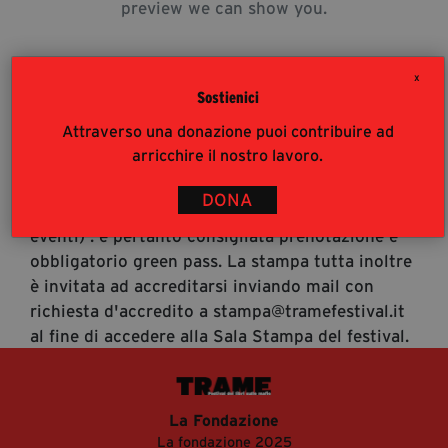
preview we can show you.
segreteria@tramefestival.it
info@tramefestival.it
+39 346 954 4078
X
Sostienici
Attraverso una donazione puoi contribuire ad
Accrediti Stampa
arricchire il nostro lavoro.
Accrediti Stampa. L'accesso al festival ai
giornalisti risponde alle modalità di accesso del
DONA
pubblico (https://www.tramefestival.it/accesso-
eventi) : è pertanto consigliata prenotazione e
obbligatorio green pass. La stampa tutta inoltre
è invitata ad accreditarsi inviando mail con
richiesta d'accredito a stampa@tramefestival.it
al fine di accedere alla Sala Stampa del festival.
La Fondazione
La fondazione 2025