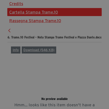
Credits
Diventa Partner
Cartella Stampa Trame.10
Sostienici
Rassegna Stampa Trame.10
Fondazione Trame
6. Trame.10 Festival - Nota Stampa Trame Festival e Piazza Dante.docx
La fondazione 2025
Civico Trame
Info
Download (546 KB)
Progetto Trame a Scuola
Progetto Visioni Civiche
Mostra 3D - Visioni Civiche
Il Diritto di Essere
Archivio Storico
No preview available
Contatti
Hmm... looks like this item doesn't have a