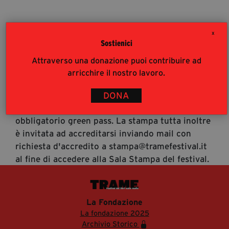
segreteria@tramefestival.it
info@tramefestival.it
X
+39 346 954 4078
Sostienici
Accrediti Stampa
Attraverso una donazione puoi contribuire ad
Accrediti Stampa. L'accesso al festival ai
arricchire il nostro lavoro.
giornalisti risponde alle modalità di accesso del
pubblico (https://www.tramefestival.it/accesso-
DONA
eventi) : è pertanto consigliata prenotazione e
obbligatorio green pass. La stampa tutta inoltre
è invitata ad accreditarsi inviando mail con
richiesta d'accredito a stampa@tramefestival.it
al fine di accedere alla Sala Stampa del festival.
La Fondazione
La fondazione 2025
Archivio Storico