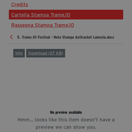
Credits
Diventa Partner
Cartella Stampa Trame.10
Sostienici
Rassegna Stampa Trame.10
5. Trame.10 Festival - Nota Stampa Antiracket Lamezia.docx
Fondazione Trame
La fondazione 2025
Info
Download (27 KB)
Civico Trame
Progetto Trame a Scuola
Progetto Visioni Civiche
Mostra 3D - Visioni Civiche
Il Diritto di Essere
Archivio Storico
No preview available
Hmm... looks like this item doesn't have a
Contatti
preview we can show you.