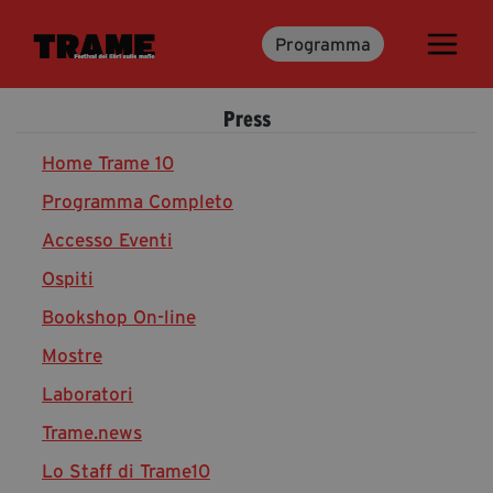
Programma
Trame.15
Martedì 16 Giugno 2026
Press
Ospiti | Trame.15
Libri | Trame.15
Home Trame 10
Programma Completo
Accesso Eventi
Media & Press
Ospiti
News & Kit
Bookshop On-line
Accrediti Stampa | Trame.15
Cartella Stampa
Mostre
Rassegna Stampa
Laboratori
Trame.news
Lo Staff di Trame10
Partecipa