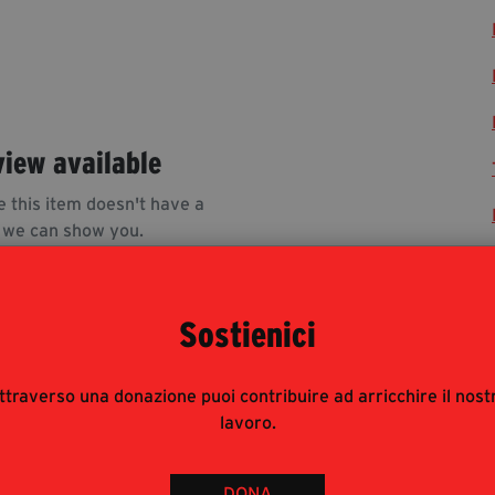
view available
e this item doesn't have a
 we can show you.
Sostienici
ttraverso una donazione puoi contribuire ad arricchire il nost
lavoro.
rnalisti risponde alle modalità di accesso del pubblico
 : è pertanto consigliata prenotazione e obbligatorio
DONA
 ad accreditarsi inviando mail con richiesta