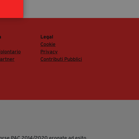
segreteria@tramefestival.it
info@tramefestival.it
+39 346 954 4078
a
Legal
Cookie
olontario
Privacy
artner
Contributi Pubblici
isorse PAC 2014/2020 erogate ad esito