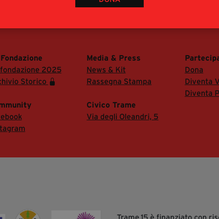
 di accedere alla Sala Stampa del festival.
 Fondazione
Media & Press
Partecip
 fondazione 2025
News & Kit
Dona
hivio Storico
Rassegna Stampa
Diventa V
Diventa P
mmunity
Civico Trame
cebook
Via degli Oleandri, 5
stagram
Trame.15 è finanziato con r