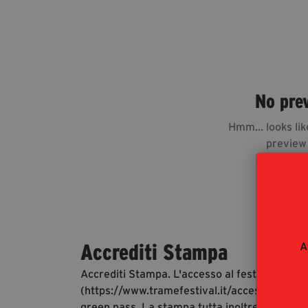
No pre
Hmm... looks lik
preview
A
Accrediti Stampa
Accrediti Stampa. L'accesso al festival ai gio
(https://www.tramefestival.it/accesso-eventi)
green pass. La stampa tutta inoltre è invitata