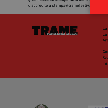
d'accredito a stampa@tramefestival.it al fine
La
La
Arc
Co
Fa
In