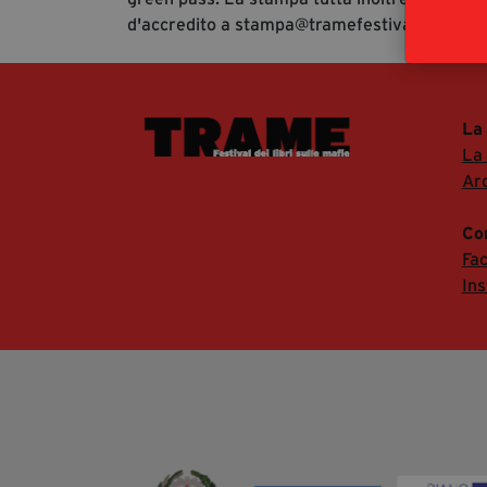
d'accredito a stampa@tramefestival.it al fine
La
La
Arc
Co
Fa
In