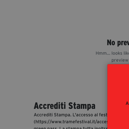
No pre
Hmm... looks lik
preview
A
Accrediti Stampa
Accrediti Stampa. L'accesso al festival ai gio
(https://www.tramefestival.it/accesso-eventi)
green pass. La stampa tutta inoltre è invitata