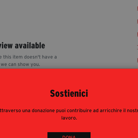
view available
e this item doesn't have a
 we can show you.
Sostienici
ttraverso una donazione puoi contribuire ad arricchire il nost
lavoro.
rnalisti risponde alle modalità di accesso del pubblico
 : è pertanto consigliata prenotazione e obbligatorio
DONA
 ad accreditarsi inviando mail con richiesta