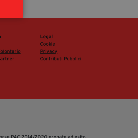
segreteria@tramefestival.it
info@tramefestival.it
+39 346 954 4078
a
Legal
Cookie
olontario
Privacy
artner
Contributi Pubblici
isorse PAC 2014/2020 erogate ad esito