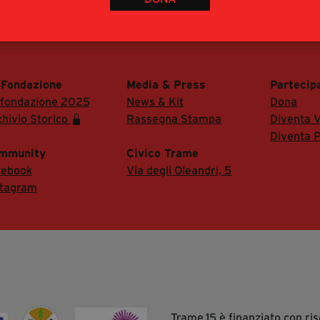
 di accedere alla Sala Stampa del festival.
 Fondazione
Media & Press
Partecip
 fondazione 2025
News & Kit
Dona
hivio Storico
Rassegna Stampa
Diventa V
Diventa P
mmunity
Civico Trame
cebook
Via degli Oleandri, 5
stagram
Trame.15 è finanziato con r