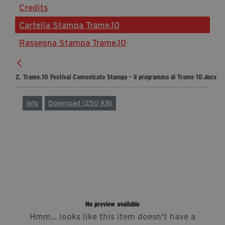
Credits
Diventa Partner
Cartella Stampa Trame.10
Sostienici
Rassegna Stampa Trame.10
Fondazione Trame
2. Trame.10 Festival Comunicato Stampa - il programma di Trame 10.docx
La fondazione 2025
Civico Trame
Info
Download (250 KB)
Progetto Trame a Scuola
Progetto Visioni Civiche
Mostra 3D - Visioni Civiche
Il Diritto di Essere
Archivio Storico
No preview available
Contatti
Hmm... looks like this item doesn't have a