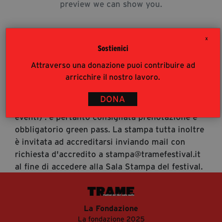
preview we can show you.
segreteria@tramefestival.it
info@tramefestival.it
+39 346 954 4078
X
Sostienici
Attraverso una donazione puoi contribuire ad
Accrediti Stampa
arricchire il nostro lavoro.
Accrediti Stampa. L'accesso al festival ai
giornalisti risponde alle modalità di accesso del
DONA
pubblico (https://www.tramefestival.it/accesso-
eventi) : è pertanto consigliata prenotazione e
obbligatorio green pass. La stampa tutta inoltre
è invitata ad accreditarsi inviando mail con
richiesta d'accredito a stampa@tramefestival.it
al fine di accedere alla Sala Stampa del festival.
La Fondazione
La fondazione 2025