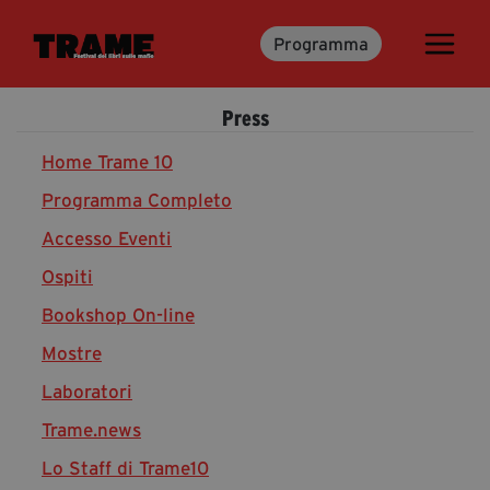
Programma
Trame.15
Martedì 16 Giugno 2026
Press
Ospiti | Trame.15
Libri | Trame.15
Home Trame 10
Programma Completo
Accesso Eventi
Media & Press
Ospiti
News & Kit
Bookshop On-line
Accrediti Stampa | Trame.15
Cartella Stampa
Mostre
Rassegna Stampa
Laboratori
Trame.news
Lo Staff di Trame10
Partecipa