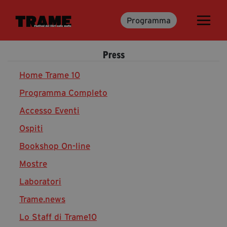
Programma
Trame.15
Martedì 16 Giugno 2026
Press
Ospiti | Trame.15
Libri | Trame.15
Home Trame 10
Programma Completo
Accesso Eventi
Media & Press
Ospiti
News & Kit
Bookshop On-line
Accrediti Stampa | Trame.15
Cartella Stampa
Mostre
Rassegna Stampa
Laboratori
Trame.news
Lo Staff di Trame10
Partecipa