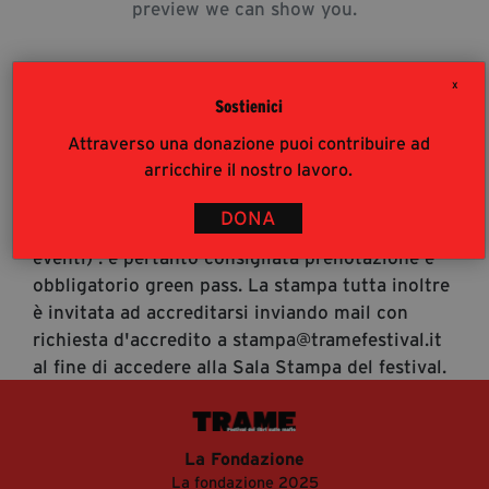
preview we can show you.
segreteria@tramefestival.it
info@tramefestival.it
+39 346 954 4078
X
Sostienici
Attraverso una donazione puoi contribuire ad
Accrediti Stampa
arricchire il nostro lavoro.
Accrediti Stampa. L'accesso al festival ai
giornalisti risponde alle modalità di accesso del
DONA
pubblico (https://www.tramefestival.it/accesso-
eventi) : è pertanto consigliata prenotazione e
obbligatorio green pass. La stampa tutta inoltre
è invitata ad accreditarsi inviando mail con
richiesta d'accredito a stampa@tramefestival.it
al fine di accedere alla Sala Stampa del festival.
La Fondazione
La fondazione 2025