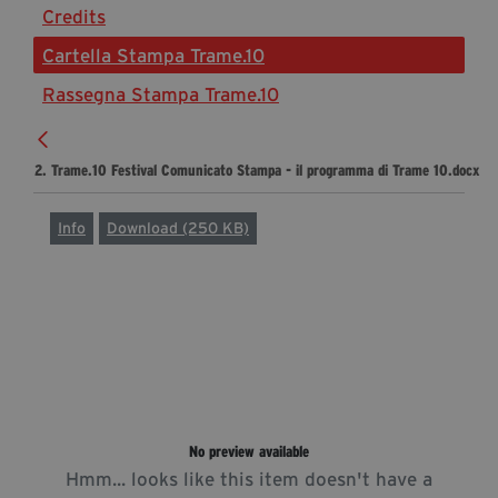
Credits
Diventa Partner
Cartella Stampa Trame.10
Sostienici
Rassegna Stampa Trame.10
Fondazione Trame
2. Trame.10 Festival Comunicato Stampa - il programma di Trame 10.docx
La fondazione 2025
Civico Trame
Info
Download (250 KB)
Progetto Trame a Scuola
Progetto Visioni Civiche
Mostra 3D - Visioni Civiche
Il Diritto di Essere
Archivio Storico
No preview available
Contatti
Hmm... looks like this item doesn't have a